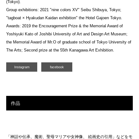
(Tokyo).
Group exhibitions: 2021 "nine colors XV" Seibu Shibuya, Tokyo;
"tagboat × Hyakudan Kaidan exhibition" the Hotel Gajoen Tokyo.
Awards: 2019 the Encouragement Prize & the Memorial Award of
Yoshiyuki Kato of Joshibi University of Art and Design Art Museum;
the Memorial Award of Mr.O of graduate school of Tokyo University of
The Arts; Second prize at the 55th Kanagawa Art Exhibition.
Instagram
facebook
作品
「神話や伝承、魔術、聖母マリアや女神像、 絵画史の引用」などをモ