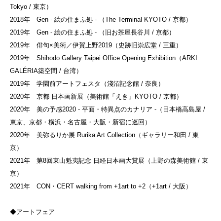
Tokyo / 東京）
2018年 Gen - 絵の住まふ処 - （The Terminal KYOTO / 京都）
2019年 Gen - 絵の住まふ処 - （旧お茶屋長谷川 / 京都）
2019年 俳句×美術／伊賀上野2019（史跡旧崇広堂 / 三重）
2019年 Shihodo Gallery Taipei Office Opening Exhibition（ARKI
GALÉRIA築空間 / 台湾）
2019年 学園前アートフェスタ（淺沼記念館 / 奈良）
2020年 京都 日本画新展（美術館「えき」KYOTO / 京都）
2020年 美の予感2020 - 平面・特異点のカナリア -（日本橋高島屋 /
東京、京都・横浜・名古屋・大阪・新宿に巡回）
2020年 美弥るりか展 Rurika Art Collection（ギャラリー和田 / 東
京）
2021年 第8回東山魁夷記念 日経日本画大賞展（上野の森美術館 / 東
京）
2021年 CON・CERT walking from +1art to +2（+1art / 大阪）
◆アートフェア