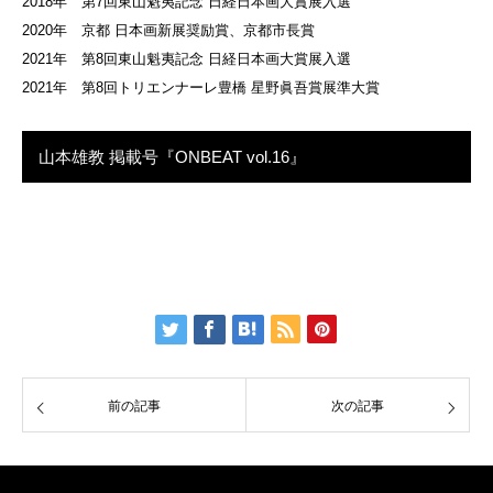
2018年 第7回東山魁夷記念 日経日本画大賞展入選
2020年 京都 日本画新展奨励賞、京都市長賞
2021年 第8回東山魁夷記念 日経日本画大賞展入選
2021年 第8回トリエンナーレ豊橋 星野眞吾賞展準大賞
山本雄教 掲載号『ONBEAT vol.16』
前の記事
次の記事