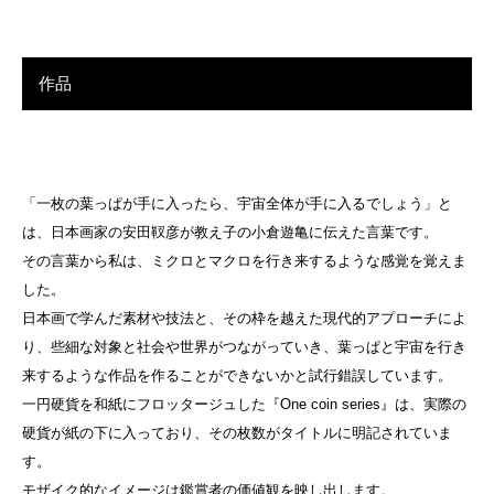
作品
「一枚の葉っぱが手に入ったら、宇宙全体が手に入るでしょう」と
は、日本画家の安田靫彦が教え子の小倉遊亀に伝えた言葉です。
その言葉から私は、ミクロとマクロを行き来するような感覚を覚えま
した。
日本画で学んだ素材や技法と、その枠を越えた現代的アプローチによ
り、些細な対象と社会や世界がつながっていき、葉っぱと宇宙を行き
来するような作品を作ることができないかと試行錯誤しています。
一円硬貨を和紙にフロッタージュした『One coin series』は、実際の
硬貨が紙の下に入っており、その枚数がタイトルに明記されていま
す。
モザイク的なイメージは鑑賞者の価値観を映し出します。