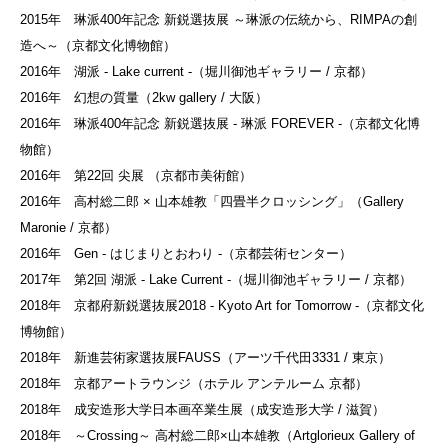
2015年 琳派400年記念 新鋭選抜展 ～琳派の伝統から、RIMPAの創
造へ～（京都文化博物館）
2016年 湖派 - Lake current -（堀川御池ギャラリー / 京都）
2016年 幻想の質量（2kw gallery / 大阪）
2016年 琳派400年記念 新鋭選抜展 - 琳派 FOREVER -（京都文化博
物館）
2016年 第22回 尖展 （京都市美術館）
2016年 高村総二郎 × 山本雄教「四畳半クロッシング」（Gallery
Maronie / 京都）
2016年 Gen - はじまりとおわり -（京都芸術センター）
2017年 第2回 湖派 - Lake Current -（堀川御池ギャラリー / 京都）
2018年 京都府新鋭選抜展2018 - Kyoto Art for Tomorrow -（京都文化
博物館）
2018年 新進芸術家選抜展FAUSS（アーツ千代田3331 / 東京）
2018年 京都アートラウンジ（ホテル アンテルーム 京都）
2018年 成安造形大学日本画卒業生展（成安造形大学 / 滋賀）
2018年 ～Crossing～ 高村総二郎×山本雄教（Artglorieux Gallery of