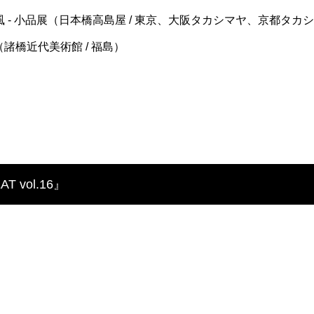
oup - 風 - 小品展（日本橋高島屋 / 東京、大阪タカシマヤ、京都タ
Dalí （諸橋近代美術館 / 福島）
 vol.16』