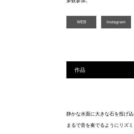
多数参加。
WEB
Instagram
作品
静かな水面に大きな石を投げ込
まるで音を奏でるようにリズミ