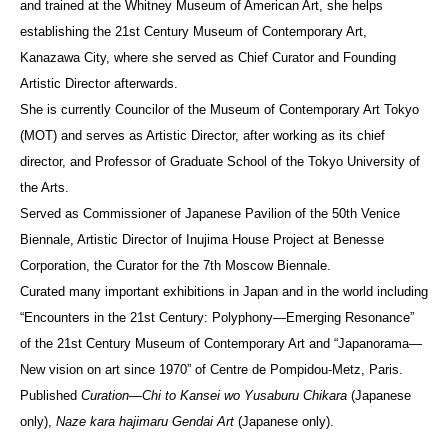
and trained at the Whitney Museum of American Art, she helps
establishing the 21st Century Museum of Contemporary Art,
Kanazawa City, where she served as Chief Curator and Founding
Artistic Director afterwards.
She is currently Councilor of the Museum of Contemporary Art Tokyo
(MOT) and serves as Artistic Director, after working as its chief
director, and Professor of Graduate School of the Tokyo University of
the Arts.
Served as Commissioner of Japanese Pavilion of the 50th Venice
Biennale, Artistic Director of Inujima House Project at Benesse
Corporation, the Curator for the 7th Moscow Biennale.
Curated many important exhibitions in Japan and in the world including
“Encounters in the 21st Century: Polyphony—Emerging Resonance”
of the 21st Century Museum of Contemporary Art and “Japanorama—
New vision on art since 1970” of Centre de Pompidou-Metz, Paris.
Published
Curation
―Chi to Kansei wo Yusaburu Chikara
(Japanese
only),
Naze kara hajimaru Gendai Art
(Japanese only).