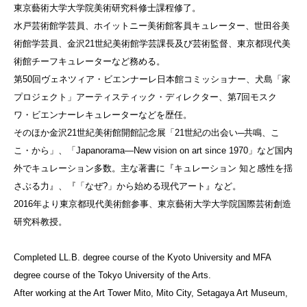
東京藝術大学大学院美術研究科修士課程修了。
水戸芸術館学芸員、ホイットニー美術館客員キュレーター、世田谷美
術館学芸員、金沢21世紀美術館学芸課長及び芸術監督、東京都現代美
術館チーフキュレーターなど務める。
第50回ヴェネツィア・ビエンナーレ日本館コミッショナー、犬島「家
プロジェクト」アーティスティック・ディレクター、第7回モスク
ワ・ビエンナーレキュレーターなどを歴任。
そのほか金沢21世紀美術館開館記念展「21世紀の出会い─共鳴、こ
こ・から」、「Japanorama—New vision on art since 1970」など国内
外でキュレーション多数。主な著書に『キュレーション 知と感性を揺
さぶる力』、『「なぜ?」から始める現代アート』など。
2016年より東京都現代美術館参事、東京藝術大学大学院国際芸術創造
研究科教授。
Completed LL.B. degree course of the Kyoto University and MFA
degree course of the Tokyo University of the Arts.
After working at the Art Tower Mito, Mito City, Setagaya Art Museum,