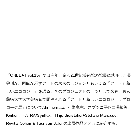
『ONBEAT vol.15』では今年、金沢21世紀美術館の館長に就任した長
谷川が、同館が示すアートの未来のビジョンともいえる「アートと新
しいエコロジー」を語る。そのプロジェクトの一つとして来春、東京
藝術大学大学美術館で開催される「アートと新しいエコロジー：プロ
ローグ展」についてAki Inomata、小野寛志、スプツニ子!×西澤知美、
Keiken、HATRA/Synflux、Thijs Biersteker+Stefano Mancuso、
Revital Cohen & Tuur van Balenの出展作品とともに紹介する。