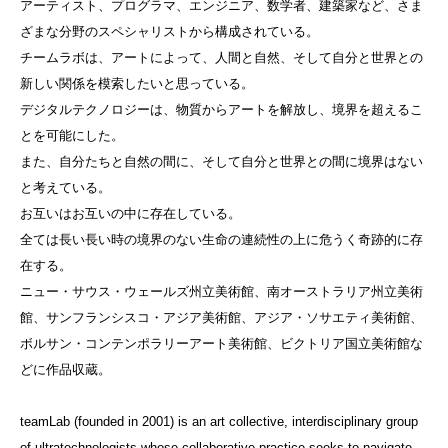
アーティスト、プログラマ、エンジニア、数学者、建築家など、さま
ざまな分野のスペシャリストから構成されている。
チームラボは、アートによって、人間と自然、そして自分と世界との
新しい関係を模索したいと思っている。
デジタルテクノロジーは、物質からアートを解放し、境界を超えるこ
とを可能にした。
また、自分たちと自然の間に、そして自分と世界との間に境界はない
と考えている。
お互いはお互いの中に存在している。
全ては長い長い時の境界のない生命の連続性の上に危うく奇跡的に存
在する。
ニュー・サウス・ウェールズ州立美術館、南オーストラリア州立美術
館、サンフランシスコ・アジア美術館、アジア・ソサエティ美術館、
ボルサン・コンテンポラリーアート美術館、ビクトリア国立美術館な
どに作品収蔵。
teamLab (founded in 2001) is an art collective, interdisciplinary group
of ultratechnologists whose collaborative practice seeks to navigate