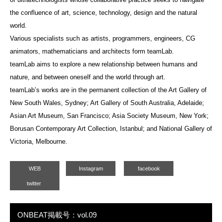
the confluence of art, science, technology, design and the natural
world.
Various specialists such as artists, programmers, engineers, CG
animators, mathematicians and architects form teamLab.
teamLab aims to explore a new relationship between humans and
nature, and between oneself and the world through art.
teamLab’s works are in the permanent collection of the Art Gallery of
New South Wales, Sydney; Art Gallery of South Australia, Adelaide;
Asian Art Museum, San Francisco; Asia Society Museum, New York;
Borusan Contemporary Art Collection, Istanbul; and National Gallery of
Victoria, Melbourne.
WEB
Instagram
facebook
twitter
ONBEAT掲載号：vol.09