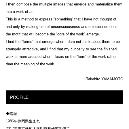
I then compose the multiple images that emerge and materialize them
into a work of art.
This is a method to express “something” that I have not thought of,
and only by making use of unconsciousness and coincidence does
the motif that will become the “core of the work” emerge.
I find the “forms” that emerge when I dare not think about them to be
strangely attractive, and I find that my curiosity to see the finished
work is more aroused when I focus on the “form” of the work rather
than the meaning of the work.
ーTakehiro YAMAMOTO
PROFILE
◆略歴
1986年静岡県生まれ
2017年東京藝術大学彫刻科研究生修了