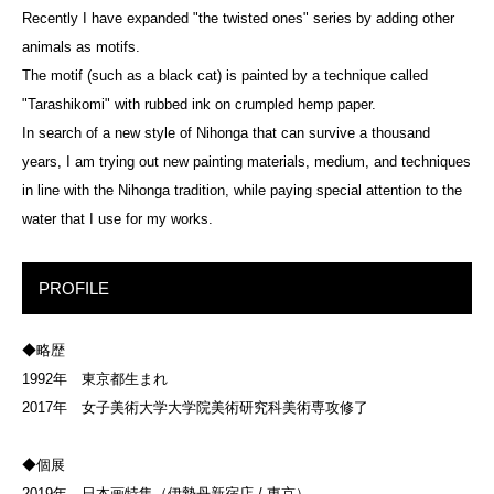
Recently I have expanded "the twisted ones" series by adding other
animals as motifs.
The motif (such as a black cat) is painted by a technique called
"Tarashikomi" with rubbed ink on crumpled hemp paper.
In search of a new style of Nihonga that can survive a thousand
years, I am trying out new painting materials, medium, and techniques
in line with the Nihonga tradition, while paying special attention to the
water that I use for my works.
PROFILE
◆略歴
1992年 東京都生まれ
2017年 女子美術大学大学院美術研究科美術専攻修了
◆個展
2019年 日本画特集（伊勢丹新宿店 / 東京）