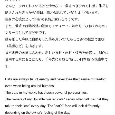
そんな、ひねくれているけど憎めない「愛すべきひねくれ猫」作品を
購入された方々から"毎日、猫と会話している"とよく伺います。
自身の心境によって"猫"の表情が変わるそうです。
また、最近では猫以外の動物もモティーフに加わり「ひねくれもの」
シリーズとして展開中です。
揉み紙した麻紙に自擦りした墨を用いて"たらしこみ"の技法で主役
（黒猫など）を描きます。
日本古来の画材に合わせ、新しい素材・画材・技法を研究し、制作に
使用する水にもこだわり、千年先にも残る"新しい日本画"を模索中で
す。
Cats are always full of energy and never lose their sense of freedom
even when being around humans.
The cats in my works have such powerful personalities.
The owners of my "lovable twisted cats" series often tell me that they
talk to their "cat" every day. The "cat's" face will look differently
depending on the owner's feeling of the day.