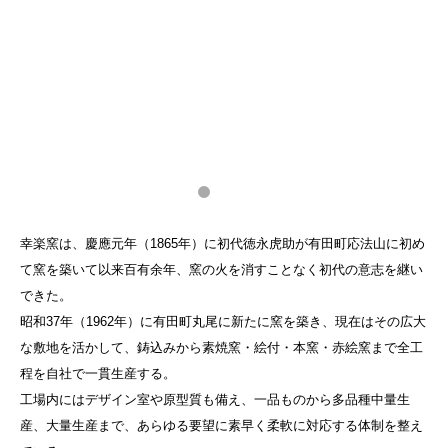
幸楽窯は、慶應元年（1865年）に初代徳永虎助が有田町応法山に初め
て窯を築いて以来百有余年、窯の火を消すことなく初代の意志を継い
できた。
昭和37年（1962年）に有田町丸尾に新たに窯を築き、現在はその広大
な敷地を活かして、鋳込みから素焼窯・絵付・本窯・赤絵窯まで全工
程を自社で一貫生産する。
工場内にはデザイン室や原型質も備え、一品ものから多品種中量生
産、大量生産まで、あらゆる要望に素早く柔軟に対応する体制を整え