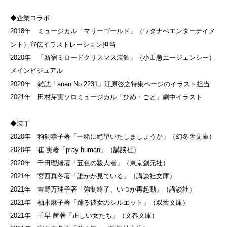
◆企業コラボ
2018年 ミュージカル「マリーゴールド」（ワタナベエンターテイメ
ント）宣伝イラストレーション担当
2020年 「新宿ミロードクリスマス装飾」（小田急エージェンシー）
メインビジュアル
2020年 雑誌「anan No.2231」江原啓之特集ページのイラスト担当
2021年 田村芽実ソロミュージカル「ひめ・ごと」劇中イラスト
◆装丁
2020年 狗飼恭子著「一緒に絶望いたしましょうか」（幻冬舎文庫）
2020年 崔 実著「pray human」（講談社）
2020年 千田理緒著「五色の殺人者」（東京創元社）
2021年 宮西真冬著「誰かが見ている」（講談社文庫）
2021年 吉野万理子著「強制終了、いつか再起動」（講談社）
2021年 柚木麻子著「踊る彼女のシルエット」（双葉文庫）
2021年 千早 茜著「正しい女たち」（文春文庫）