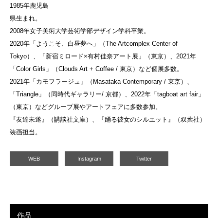
1985年鹿児島
県生まれ。
2008年女子美術大学芸術学部デザイン学科卒業。
2020年「ようこそ、白昼夢へ」（The Artcomplex Center of
Tokyo）、「新宿ミロード×有村佳奈アート展」（東京）、2021年
「Color Girls」（Clouds Art + Coffee / 東京）など個展多数。
2021年「カモフラージュ」（Masataka Contemporary / 東京）、
「Triangle」（同時代ギャラリー/ 京都）、2022年「tagboat art fair」
（東京）などグループ展やアートフェアに多数参加。
『友達未遂』（講談社文庫）、『踊る彼女のシルエット』（双葉社）
装画担当。
WEB
Instagram
Twitter
作品