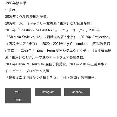
1983年熊本県
生まれ。
2008年文化学院美術科卒業。
2009年「水」（ギャラリー枝香庵 / 東京）など個展多数。
2015年「Shashin Zine Fest NYC」（ニューヨーク）、2018年
「Shibuya Style vol.12」（西武渋谷店 / 東京）、2019年「reflection」
（西武渋谷店 / 東京）、2020～2021年「y-Generation」（西武渋谷店
/ 東京）、2022年「Trans⇔Form-変容シテユクカタチ-」（日本橋高島
屋 / 東京）などグループ展やアートフェア参加多数。
2008年Geisai Museum #2 森佳子賞受賞、2008～2010年三菱商事アー
ト・ゲート・プログラム入選。
『賢者は幸福ではなく信頼を選ぶ』（村上龍 著）装画担当。
WEB
Instagram
facebook
Twitter