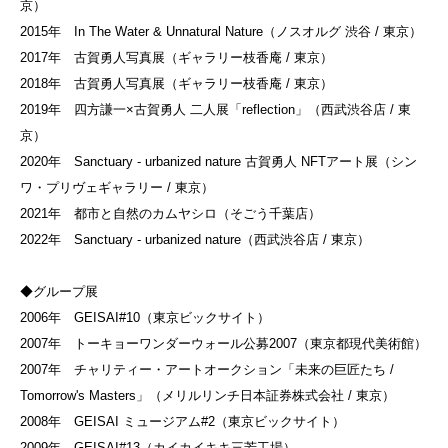
京）
2015年 In The Water & Unnatural Nature（ノスオルグ 渋谷 / 東京）
2017年 古賀勇人写真展（ギャラリー枝香庵 / 東京）
2018年 古賀勇人写真展（ギャラリー枝香庵 / 東京）
2019年 四方謙一×古賀勇人 二人展「reflection」（西武渋谷店 / 東
京）
2020年 Sanctuary - urbanized nature 古賀勇⼈ NFTアート展（シン
ワ・プリヴェギャラリー / 東京）
2021年 都市と自然のカムヤシロ（そごう千葉店）
2022年 Sanctuary - urbanized nature（西武渋谷店 / 東京）
◆グループ展
2006年 GEISAI#10（東京ビックサイト）
2007年 トーキョーワンダーウォール公募2007（東京都現代美術館）
2007年 チャリティー・アートオークション「未来の巨匠たち /
Tomorrow's Masters」（メリルリンチ日本証券株式会社 / 東京）
2008年 GEISAI ミュージアム#2（東京ビックサイト）
2009年 GEISAI#13（カイカイキキ三芳工場）