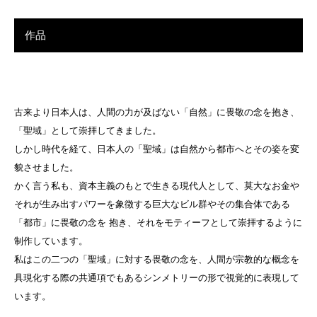
作品
古来より日本人は、人間の力が及ばない「自然」に畏敬の念を抱き、
「聖域」として崇拝してきました。
しかし時代を経て、日本人の「聖域」は自然から都市へとその姿を変
貌させました。
かく言う私も、資本主義のもとで生きる現代人として、莫大なお金や
それが生み出すパワーを象徴する巨大なビル群やその集合体である
「都市」に畏敬の念を 抱き、それをモティーフとして崇拝するように
制作しています。
私はこの二つの「聖域」に対する畏敬の念を、人間が宗教的な概念を
具現化する際の共通項でもあるシンメトリーの形で視覚的に表現して
います。