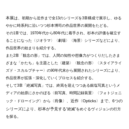
本展は、
初期から近作まで全13のシリーズを3章構成で展示し、ゆる
やかに時系列に沿いつつ杉本博司の作品世界の展開をたどる。
その1章では、1970年代から80年代に着手され、杉本の評価を確立す
ることになった〈ジオラマ〉〈劇場〉〈海景〉シリーズなどにより、
作品世界の始まりを紹介する。
また2章「観念の形」では、人間の知性や想像力がつくりだしたさま
ざまな「かたち」を主題とした〈建築〉〈観念の形〉〈スタイアライ
ズド・スカルプチャー〉の90年代末から展開されたシリーズにより、
作品世界が拡張・深化していくプロセスを紹介する。
そして3章「絶滅写真」では、終焉を迎えつつある銀塩写真というメ
ディアの始原にさかのぼる〈前写真、時間記録装置〉〈フォトジェニ
肖像〉、近作〈Opticks〉まで、6つの
ック・ドローイング〉から〈
シリーズにより、杉本が予見する
“絶滅”をめぐるヴィジョンの行方
を探る。