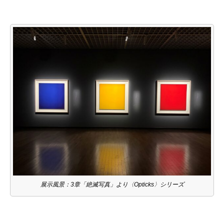
展示風景：3章「絶滅写真」より〈Opticks〉シリーズ