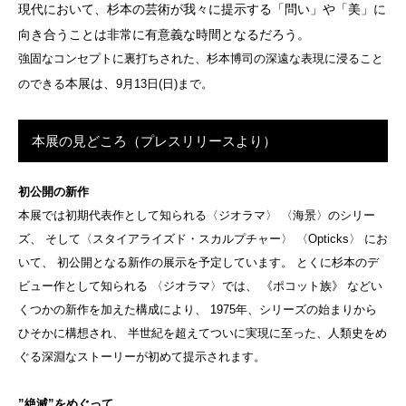
現代において、杉本の芸術が我々に提示する「問い」や「美」に
向き合うことは非常に有意義な時間となるだろう。
強固なコンセプトに裏打ちされた、杉本博司の深遠な表現に浸ること
本展は、
のできる
9月13日(日)まで。
本展の見どころ（プレスリリースより）
初公開の新作
本展では初期代表作として知られる〈ジオラマ〉 〈海景〉のシリー
ズ、 そして〈スタイアライズド・スカルプチャー〉 〈Opticks〉 にお
いて、 初公開となる新作の展示を予定しています。 とくに杉本のデ
ビュー作として知られる 〈ジオラマ〉では、 《ポコット族》 などい
くつかの新作を加えた構成により、 1975年、シリーズの始まりから
ひそかに構想され、 半世紀を超えてついに実現に至った、人類史をめ
ぐる深淵なストーリーが初めて提示されます。
”絶滅”をめぐって