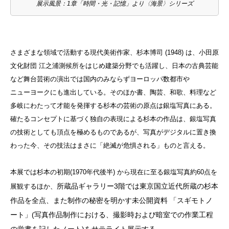
展示風景：1章「時間・光・記憶」より〈海景〉シリーズ
さまざまな領域で活動する現代美術作家、杉本博司 (1948) は、小田原
文化財団 江之浦測候所をはじめ建築分野でも活躍し、日本の古典芸能
など舞台芸術の演出では国内のみならずヨーロッパ数都市や
ニューヨークにも進出している。そのほか書、陶芸、和歌、料理など
多岐にわたって才能を発揮する杉本の芸術の原点は銀塩写真にある。
確たるコンセプトに基づく独自の表現による杉本の作品は、銀塩写真
の技術としても頂点を極めるものであるが、写真がデジタルに置き換
わった今、その技法はまさに「絶滅が危惧される」ものと言える。
本展では杉本の初期(1970年代後半) から現在に至る銀塩写真約60点を
所蔵品ギャラリー3階では東京国立近代所蔵の杉本
展観するほか、
作品を全点、また制作の秘密を明かす未公開資料 「スギモトノ
ート」(
写真作品制作における、撮影時および暗室での作業工程
の覚書を記したノート)
をサテライト展示する。