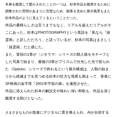
本展を鑑賞して驚かされたことの一つは、杉本作品を鑑賞するために
調整された照明があまりに完璧なため、観客を含めた展示風景もまた
杉本作品のように見えてくるということだった。
作品の素晴らしさは言うまでもなく、リアルを超えたリアルがそ
こにあった。杉本は
PHOTOGRAPHYという英語
を「
私なら『抜
霊画』と訳しただろう」と語っているが、杉本の写真はまさしく
「抜霊画」だと感じた。
また、冒頭の1章が〈ジオラマ〉シリーズの類人猿をモチーフと
した写真で始まり、最後の3章がプリズムで分光した光で彩られ
た〈Opticks〉シリーズで終わるという展示構成は、
人類の始ま
りから絶滅までを見つめる杉本の壮大な視座も相まって、
筆者に
SF映画の金字塔『2001年宇宙の旅』を連想させた。
作品に添えられた杉本の解説文や味わい深い和歌も、作品を深く
鑑賞する助けとなった。
急速に
デジタルに置き換えられ、AIが台頭する
さまざまなものが