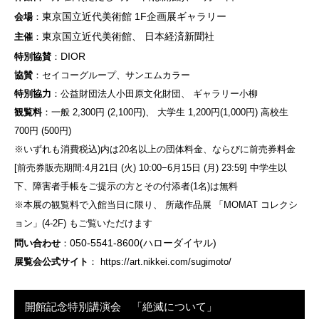
東京国立近代美術館 1F企画展ギャラリー
会場
：
東京国立近代美術館、 日本経済新聞社
主催
：
DIOR
特別協賛
：
協賛
：セイコーグループ、サンエムカラー
特別協力
：公益財団法人小田原文化財団、 ギャラリー小柳
観覧料
：一般 2,300円 (2,100円)、 大学生 1,200円(1,000円) 高校生
700円 (500円)
※いずれも消費税込)内は20名以上の団体料金、ならびに前売券料金
[前売券販売期間:4月21日 (火) 10:00−6月15日 (月) 23:59] 中学生以
下、障害者手帳をご提示の方とその付添者(1名)は無料
※本展の観覧料で入館当日に限り、 所蔵作品展 「MOMAT コレクシ
ョン」(4-2F) もご覧いただけます
050-5541-8600(ハローダイヤル)
問い合わせ
：
展覧会公式サイト
： https://art.nikkei.com/sugimoto/
開館記念特別講演会 「絶滅について」