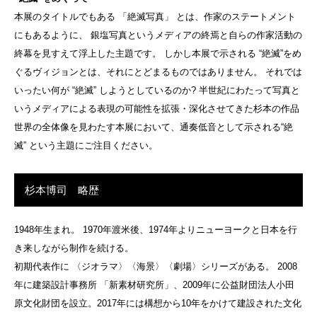
本展のタイトルでもある 「絶滅写真」 とは、作家のステートメント
にもあるように、 銀塩写真というメディアの終焉と自らの作家活動の
終幕を見すえて浮上した主題です。 しかし本展で示される “絶滅”をめ
ぐるヴィジョンとは、それにとどまるものではありません。 それでは
いったい何が “絶滅” しようとしているのか? 半世紀にわたって写真と
いうメディアによる表現の可能性を拡張・深化させてきた杉本の作品
世界の全体像を見わたす本展において、通奏低音として示される“絶
滅” という主題にご注目ください。
杉本博司 略歴
1948年生まれ。 1970年渡米後、1974年よりニューヨークと日本を行
き来しながら制作を続ける。
初期代表作に 〈ジオラマ〉〈海景〉〈劇場〉シリーズがある。 2008
年に建築設計事務所 「新素材研究所」、2009年に公益財団法人小田
原文化財団を設立。2017年には構想から10年をかけて建設された文化