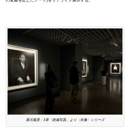
展示風景：3章「絶滅写真」より〈肖像〉シリーズ