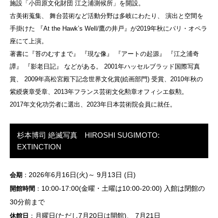
施設「小田原文化財団 江之浦測候所」を開設。
古美術蒐集、 舞台芸術など活動分野は多岐にわたり、 演出と空間を
手掛けた 『At the Hawk’s Well/鷹の井戸』が2019年秋にパリ・オペラ
座にて上演。
著書に『苔のむすまで』 『現な像』 『アートの起源』 『江之浦奇
譚』 『影老日記』 などがある。 2001年ハッセルブラッド国際写真
賞、 2009年高松宮殿下記念世界文化賞(絵画部門) 受賞、2010年秋の
紫綬褒章受章、2013年フランス芸術文化勲章オフィシエ叙勲。
2017年文化功労者に選出、2023年日本芸術院会員に就任。
杉本博司 絶滅写真 HIROSHI SUGIMOTO:
EXTINCTION
2026年6月16日(火)～ 9月13日 (日)
会期
：
10:00-17:00(金曜・土曜は10:00-20:00) 入館は閉館の
開館時間
：
30分前まで
月曜日(ただし7月20日は開館)、 7月21日
休館日
：