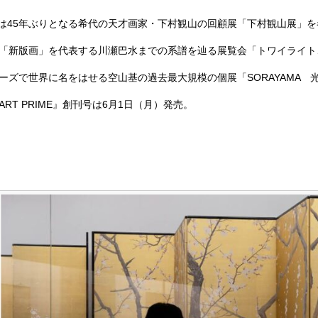
では45年ぶりとなる希代の天才画家・下村観山の回顧展「
下村観山展」
を
「新版画」を代表する川瀬巴水までの系譜を辿る展覧会「
トワイライト
ーズで世界に名をはせる空山基の過去最大規模の個展「
SORAYAMA 
T PRIME』創刊号は6月1日（月）発売。