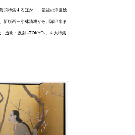
巻頭特集するほか、「
最後の浮世絵
、新版画ー小林清親から川瀬巴水ま
光・透明・反射 -TOKYO-」を大特集