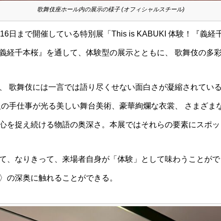
歌舞伎座ホール内の展示の様子 (オフィシャルスチール)
6日まで開催している特別展「This is KABUKI 体験！『
義経千本桜』を通して、体験型の展示とともに、 歌舞伎の多
、 歌舞伎には一言では語り尽くせない面白さが凝縮されてい
人の手仕事が光る美しい舞台美術、豪華絢爛な衣裳、 さまざま
心を捉え続ける物語の奥深さ。本展ではそれらの要素にスポッ
て、なりきって、来場者自身が「体験」として味わうことがで
〉の深奥に触れることができる。