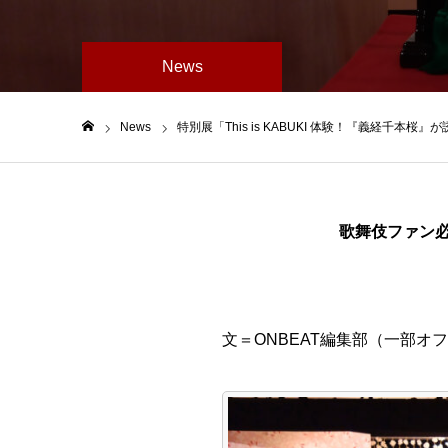
News
News
特別展「This is KABUKI 体験！『義経千
ホーム
歌舞伎ファン必見
文＝ONBEAT編集部（一部オ