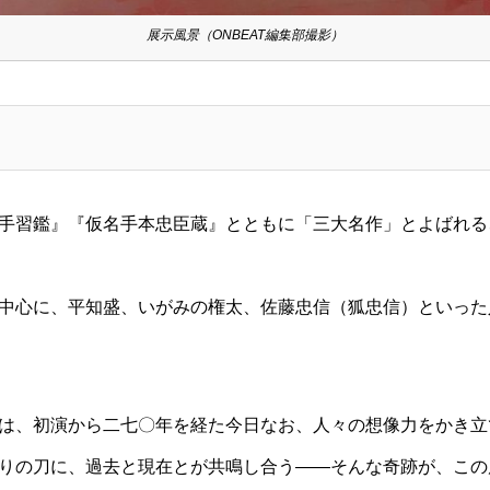
展示風景（ONBEAT編集部撮影）
手習鑑』『仮名手本忠臣蔵』とともに「三大名作」とよばれる
中心に、平知盛、いがみの権太、佐藤忠信（狐忠信）といった
は、初演から二七〇年を経た今日なお、人々の想像力をかき立
りの刀に、過去と現在とが共鳴し合う——そんな奇跡が、この