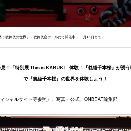
本桜』が誘う歌舞伎の世界」・歌舞伎座ホールにて開催中（11月16日まで）
！「特別展 This is KABUKI 体験！『義経千本桜』が
で『義経千本桜』の世界を体験しよう！
フィシャルサイト等参照）、写真＝公式、ONBEAT編集部