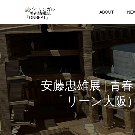
ABOUT
NE
「安藤忠雄展 | 青春
リーン大阪）