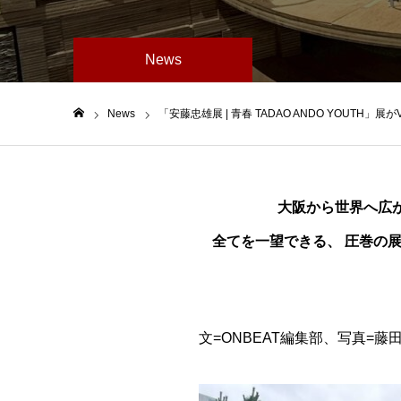
News
News
「安藤忠雄展 | 青春 TADAO ANDO YOUTH
ホーム
大阪から世界へ広
全てを一望できる、 圧巻の展覧
文=ONBEAT編集部、写真=藤