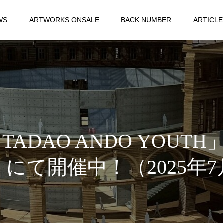
WS
ARTWORKS ONSALE
BACK NUMBER
ARTICLE
 TADAO ANDO YOUT
にて開催中！（2025年7