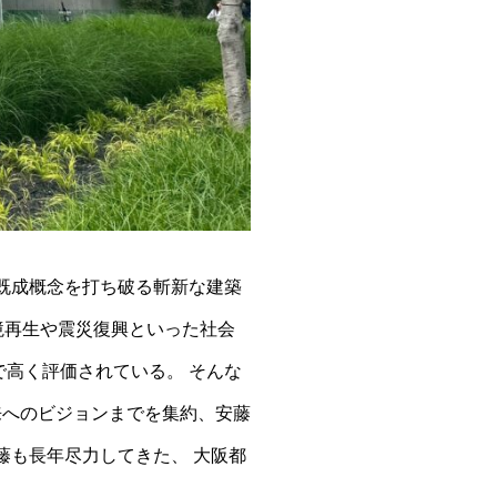
来既成概念を打ち破る斬新な建築
境再生や震災復興といった社会
で高く評価されている。 そんな
来へのビジョンまでを集約、安藤
藤も長年尽力してきた、 大阪都