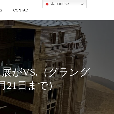
Japanese
S
CONTACT
H」展がVS.（グラング
月21日まで）