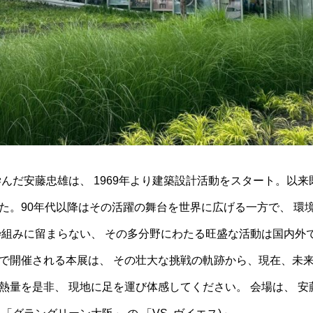
学んだ安藤忠雄は、 1969年より建築設計活動をスタート。以
た。90年代以降はその活躍の舞台を世界に広げる一方で、 環
枠組みに留まらない、 その多分野にわたる旺盛な活動は国内外
で開催される本展は、 その壮大な挑戦の軌跡から、現在、未
熱量を是非、 現地に足を運び体感してください。 会場は、 安