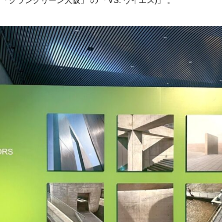
グラングリーン大阪」 の 「VS. ヴイエス)」 。