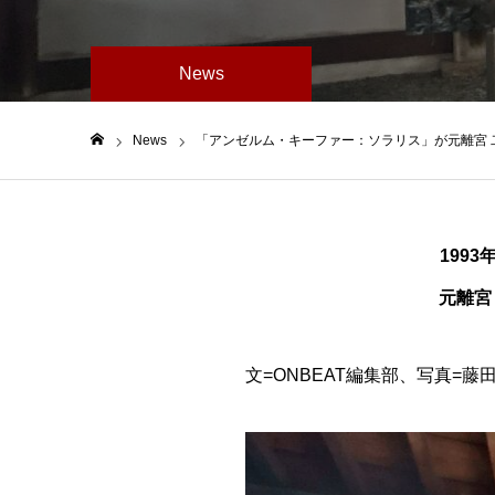
News
News
「アンゼルム・キーファー：ソラリス」が元離宮 二
ホーム
199
元離宮
文=ONBEAT編集部、写真=藤