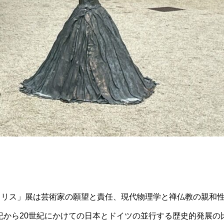
ラリス」展は芸術家の願望と責任、現代物理学と禅仏教の親和
紀から20世紀にかけての日本とドイツの並行する歴史的発展の