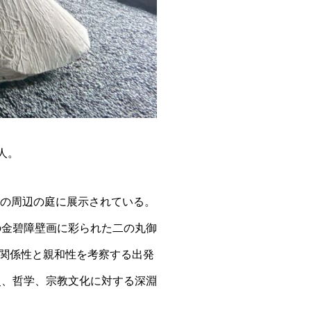
人。
その周辺の庭に展示されている。
の金碧障壁画に彩られた二の丸御
関係性と親和性を考察する出発
史、哲学、宗教文化に対する深淵