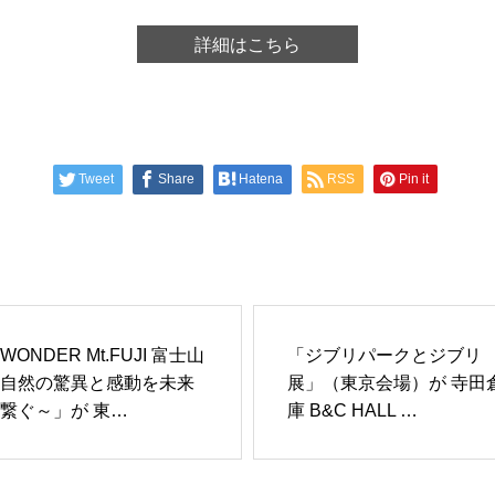
詳細はこちら
Tweet
Share
Hatena
RSS
Pin it
WONDER Mt.FUJI 富士山
「ジブリパークとジブリ
自然の驚異と感動を未来
展」（東京会場）が 寺田
繋ぐ～」が 東…
庫 B&C HALL …