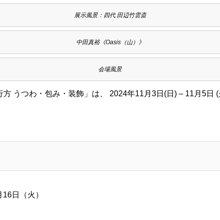
展示風景：四代 田辺竹雲斎
中田真裕《Oasis（山）》
会場風景
うつわ・包み・装飾」は、 2024年11月3日(日) – 11月5日
7月16日（火）