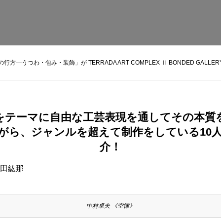
うつわ・包み・装飾」が TERRADA ART COMPLEX Ⅱ BONDED GALLE
をテーマに自由な工芸表現を通してその本質
がら、ジャンルを超えて制作をしている10
介！
藤田紘那
中村卓夫 《空律》