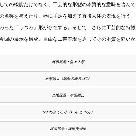
しての機能だけでなく、工芸的な形態の本質的な意味を含んで
の名称を与えたり、器に手足を加えて直接人体の表現を行う。
わった「うつわ」形が存在する。そして、さらに工芸的な特徴
今回の展示を構成。自由な工芸表現を通してその本質を問いか
展示風景：佐々木類
石塚源太《感触の表裏#32》
会場風景：牟田陽日
やまわきてるり《いん と やん》
展示風景：塚田美登里