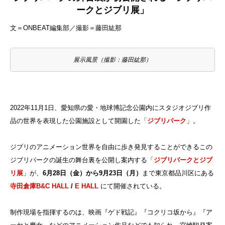
ークとジブリ展」
文＝ONBEAT編集部／撮影＝藤田紘那
展示風景（撮影：藤田紘那）
2022年11月1日、愛知県の愛・地球博記念公園内にスタジオジブリ作
品の世界を表現した公園施設として開園した「
ジブリパーク
」。
ジブリのアニメーション世界を自由に歩き発見することができるこの
ジブリパークの誕生の舞台裏を公開し案内する「
ジブリパークとジブ
リ展
」が、
6月28日（金）から9月23日（月）
まで東京都品川区にある
寺田倉庫B&C HALL
/
E HALL
にて開催されている。
制作現場を指揮するのは、映画『ゲド戦記』『コクリコ坂から』『ア