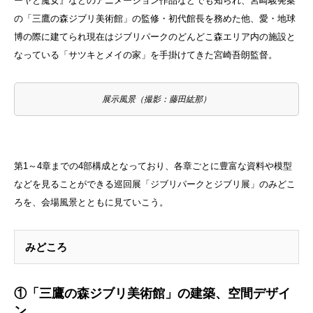
ーヤと魔女』などのアニメーション作品などでも知られ、宮崎駿発案
の「三鷹の森ジブリ美術館」の監修・初代館長を務めた他、愛・地球
博の際に建てられ現在はジブリパークのどんどこ森エリア内の施設と
なっている「サツキとメイの家」を手掛けてきた宮崎吾朗監督。
展示風景（撮影：藤田紘那）
第1～4章までの4部構成となっており、各章ごとに豊富な資料や模型
などを見ることができる巡回展「ジブリパークとジブリ展」のみどこ
ろを、会場風景とともに見ていこう。
みどころ
①「三鷹の森ジブリ美術館」の建築、空間デザイ
ン