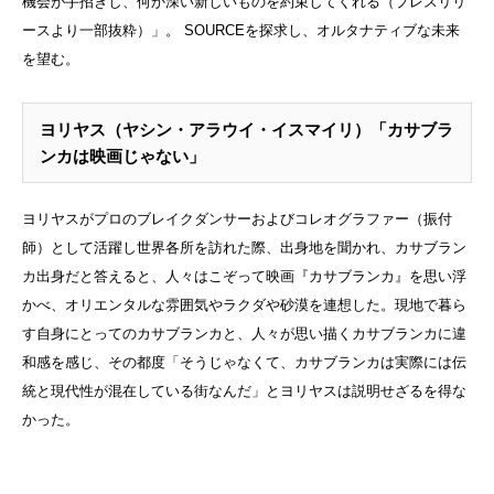
機会が手招きし、何か深い新しいものを約束してくれる
（プレスリリ
ースより一部抜粋）」
。 SOURCEを探求し、オルタナティブな未来
を望む。
ヨリヤス（ヤシン・アラウイ・イスマイリ）「カサブラ
ンカは映画じゃない」
ヨリヤスがプロのブレイクダンサーおよびコレオグラファー（振付
師）として活躍し世界各所を訪れた際、出身地を聞かれ、カサブラン
カ出身だと答えると、人々はこぞって映画『カサブランカ』を思い浮
かべ、オリエンタルな雰囲気やラクダや砂漠を連想した。現地で暮ら
す自身にとってのカサブランカと、人々が思い描くカサブランカに違
和感を感じ、その都度「そうじゃなくて、カサブランカは実際には伝
統と現代性が混在している街なんだ」とヨリヤスは説明せざるを得な
かった。