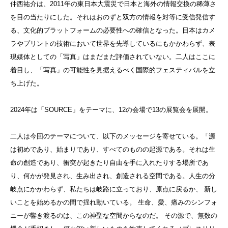
仲西祐介は、
2011年の東日本大震災で日本と海外の情報交換の稀薄さ
を目の当たりにした。それはおのずと双方の情報を対等に受信発信す
る、文化的プラットフォームの必要性への確信となった。日本はカメ
ラやプリントの技術において世界を先導しているにもかかわらず、表
現媒体としての「写真」はまだまだ評価されていない。二人はここに
着目し、「写真」の可能性を見据えるべく国際的フェスティバルを立
ち上げた。
2024年は「SOURCE」をテーマに、12の会場で13の展覧会を展開。
二人は今回のテーマについて、以下のメッセージを寄せている。「
源
は初めであり、始まりであり、すべてのものの起源である。それは生
命の創造であり、衝突が起きたり自由を手に入れたりする場所であ
り、何かが発見され、生み出され、創造される空間である。人生の分
岐点にかかわらず、私たちは岐路に立っており、原点に戻るか、 新し
いことを始めるかの間で揺れ動いている。 生命、愛、痛みのシンフォ
ニーが響き渡るのは、この神聖な空間からなのだ。 その源で、無数の