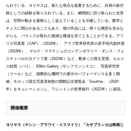
られている。ヨリヤスは、新たな視点を提案するために、自身の振付
師としての経験を取り入れている。また、瞬間的に切り取られた光景
は、空間や動きを素晴らしく捉えていることを示唆している。数学と
チェスに関心があることもあり、彼の作品には、様々な構想を含みな
がらも、バランスが取れた複雑な構成を見てとることができる。アフ
リカ写真賞（CAP）（2018年）、アラブ世界研究所の若手現代創作賞
（2019年）、マルケ・マラケシュのコンテンポラリー・ダンス・フェ
スティバルのタクリフ賞（2023年）など、数多くの賞を受賞。エルメ
ス財団（パリ）、836m Gallery（サンフランシスコ）、写真研究所
（リール）など、国際的な機関での展示やパフォーマンスを多く開
催。モロッコ国立写真美術館の開館記念展覧会「Sourtna」（2020
年）をキュレーションし、ワシントンの世界銀行（2022年）に巡回。
開催概要
ヨリヤス（ヤシン・アラウイ・イスマイリ）「カサブランカは映画じ