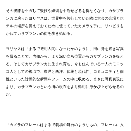
その後膝をケガして競技や練習を中断せざるを得なくなり、カサブラ
ンカに戻ったヨリヤスは、世界中を興行していた際に大会の会場とホ
テルの場所を覚えておくために使っていたカメラを手に、リハビリも
かねてカサブランカの街を歩き始める。
ヨリヤスは「まるで透明人間になったかのように」街に身を置き写真
を撮ることで、内側から、より深い立ち位置からカサブランカを捉え
る。そしてカサブランカに生まれ育ち、今も住んでいる一人のモロッ
コ人としての視点で、東洋と西洋、伝統と現代性、コミュニティと個
性といった対照的な瞬間をフレームの中に収める。まさに写真表現に
より、カサブランカという街の現在をより鮮明に浮かび上がらせるの
だ。
「カメラのフレームはまるで劇場の舞台のようなもの。フレームに入