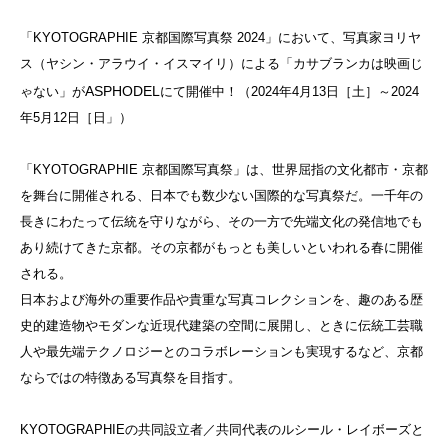
「KYOTOGRAPHIE 京都国際写真祭 2024」
において、写真家ヨリヤ
ス（ヤシン・アラウイ・イスマイリ）による「カサブランカは映画じ
ASPHODEL
ゃない」
が
にて開催中！（2024年4月13日［土］～2024
年5月12日［日」）
「KYOTOGRAPHIE 京都国際写真祭」は、世界屈指の文化都市・京都
を舞台に開催される、日本でも数少ない国際的な写真祭だ。一千年の
長きにわたって伝統を守りながら、その一方で先端文化の発信地でも
あり続けてきた京都。その京都がもっとも美しいといわれる春に開催
される。
日本および海外の重要作品や貴重な写真コレクションを、趣のある歴
史的建造物やモダンな近現代建築の空間に展開し、ときに伝統工芸職
人や最先端テクノロジーとのコラボレーションも実現するなど、京都
ならではの特徴ある写真祭を目指す。
KYOTOGRAPHIEの共同設立者／共同代表のルシール・レイボーズと