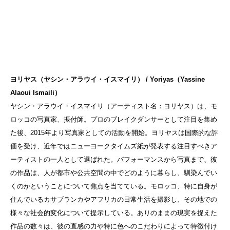
ヨリヤス（ヤシン・アラウイ・イスマイリ） / Yoriyas（Yassine
Alaoui Ismaili）
ヤシン・アラウイ・イスマイリ（アーティスト名：ヨリヤス）は、モ
ロッコの写真家、振付師。プロのブレイクダンサーとして注目を集め
た後、2015年より写真家としての活動を開始。ヨリヤスは国際的な評
価を受け、近年ではニューヨークタイムズ紙が発表する注目すべきア
ーティストの一人として選ばれた。パフォーマンスから写真まで、彼
の作品は、人が都市や公共空間の中でどのように暮らし、馴染んでい
くのかということについて焦点を当てている。モロッコ、特に自身が
住んでいるカサブランカやアフリカの日常生活を撮影し、その地での
様々な社会的変化について提示している。ありのままの現実を捉えた
作品の数々は、彼の直感の力や特に色へのこだわりによって特徴付け