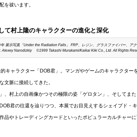
配を祓います。
そして村上隆のキャラクターの進化と深化
写真「Under the Radiation Falls」 FRP、レジン、グラスファイバー、アクリル
: Alexey Narodizkiy ©1999 Takashi Murakami/Kaikai Kiki Co., Ltd. All Rights Res
代表的キャラクター「DOB君」。マンガやゲームのキャラクター
な文脈に接続してきた。
」、村上の自画像かつその極限の姿「ゲロタン」、そしてまた
DOB君の往還を辿りつつ、本展でお目見えするシェイプド・
作品やトレーディングカードといったポピュラーカルチャーに