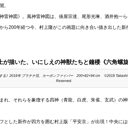
開。
神雷神図》。風神雷神図は、俵屋宗達、尾形光琳、酒井抱一らに
から200年経つ今、村上隆がこの画題に向き合い描き出した新
村上が描いた、いにしえの神獣たちと鐘楼《六角螺
プラチナ箔、カーボンファイバー 200×82×94 cm ©︎2018 Takashi Murakami/Kaik
Reserved.
まれ、それらを象徴する四神（青龍、白虎、朱雀、玄武）の神
フとした新作が四方を囲む村上版「平安京」が出現！中央には