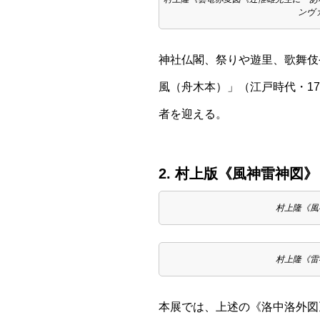
ンヴァス
神社仏閣、祭りや遊里、歌舞伎
風（舟木本）」（江戸時代・1
者を迎える。
2. 村上版《風神雷神
村上隆《風神図》2
村上隆《雷神図》2
本展では、上述の《洛中洛外図