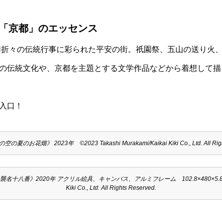
る「京都」のエッセンス
四季折々の伝統行事に彩られた平安の街。祇園祭、五山の送り火
の伝統文化や、京都を主題とする文学作品などから着想して描
入口！
のお花畑》 2023年 ©2023 Takashi Murakami/Kaikai Kiki Co., Ltd. All Right
番》2020年 アクリル絵具、キャンバス、アルミフレーム 102.8×480×5.8 cm ©202
Kiki Co., Ltd. All Rights Reserved.