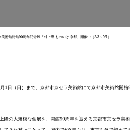
術館開館90周年記念展「村上隆 もののけ 京都」開催中（2/3～9/1）
24年9月1日（日）まで、京都市京セラ美術館にて京都市美術館開館
上隆の大規模な個展を、開館90周年を迎える京都市京セラ美
してきた村上にとって、国内で約8年ぶり、東京以外で初めて