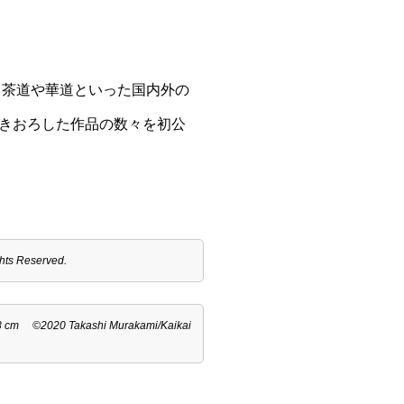
、茶道や華道といった国内外の
きおろした作品の数々を初公
s Reserved.
0 Takashi Murakami/Kaikai