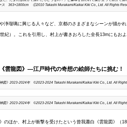
 363×1800cm Ⓒ2010 Takashi Murakami/Kaikai Kiki Co., Ltd. All Rights Rese
や浄瑠璃に興じる人々など、京都のさまざまなシーンが描かれ
7世紀）。これを引用し、村上が書きおろした全長13mにもお
図》《雲龍図》―江戸時代の奇想の絵師たちに挑む！
023-2024年 ©2023-2024 Takashi Murakami/Kaikai Kiki Co., Ltd. All Rights
023-2024年 ©2023-2024 Takashi Murakami/Kaikai Kiki Co., Ltd. All Rights
》のほか、村上が衝撃を受けたという曾我蕭白《雲龍図》（18