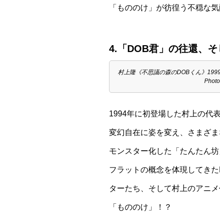
「もののけ」が彷徨う不穏な気
4.「DOB君」の往還、
村上隆《不思議の森のDOBくん》1999年 展⽰
Photo
1994年に初登場した村上の
変幻自在に姿を変え、さまざま
モンスター化した「たんたん坊
フラットの概念を体現してきた
ターたち、そして村上のアニメ
「もののけ」！？