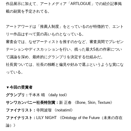
作品展示に加えて、アートメディア「ARTLOGUE」での紹介記事掲
載の副賞を予定されてる。
アートアワードは「推薦人制度」をとっているのが特徴的で、
エント
リー作品はすべて質の高いものとなっている。
審査会では、なぜアーティストを推すのかなど、審査員間でプレゼン
テーションやディスカッションを行い、
残った最大5名の作家につい
て議論を深め、最終的にグランプリを決定する仕組みだ。
社長賞ついては、社長の独断と偏見や好みで選ぶというような賞にな
っている。
▼今回の受賞者
グランプリ：
千本木 晴 《daily tool》
サンワカンパニー社長特別賞：
新 正春 《Bone, Skin, Texture》
ファイナリスト：
寺岡波瑠 《noitatiml》
ファイナリスト：
LILY NIGHT 《Ontology of the Future（未来の存在
論）》