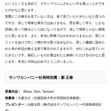
というところも含めて、グランプリにふさわしい方を選ぶことができ
たのかなと思います。
実際にこの展示を見ていない方は、来て見ていただきたいなと思うの
ですが、決して簡単な展示ではありません。壁を新しく作り、しかも
窓側に作って飾るという話になってるので、決して簡単じゃない環境
だと思いまさす。また、本当に即興でなのかわかりませんが、壁にス
リットをあけて向こう側の光も取り込みながら、美しく繊細に染めら
れた布の作品が映える形で展示されてますので、ぜひこれは見ていた
だきたいです。相応しいものが選ばれたと納得いただけるのかなと思
います。本当に今回はおめでとうございました。
サンワカンパニー社長特別賞：新 正春
受賞作品：
《Bone, Skin, Texture》
推薦者：
大庭大介（京都芸術大学大学院特任准教授）
プレゼンター：
山根太郎（株式会社サンワカンパニー代表取締役社
長）