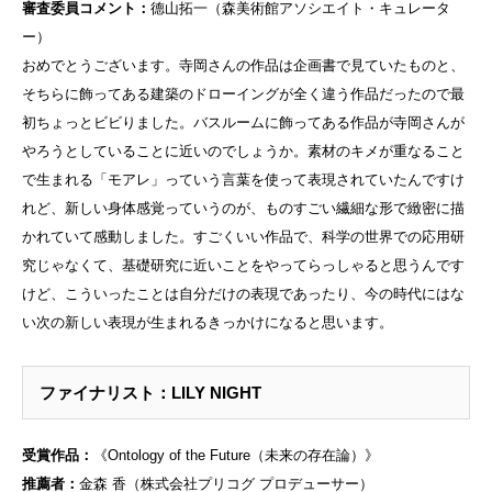
審査委員コメント：
德山拓一（森美術館アソシエイト・キュレータ
ー）
おめでとうございます。寺岡さんの作品は企画書で見ていたものと、
そちらに飾ってある建築のドローイングが全く違う作品だったので最
初ちょっとビビりました。バスルームに飾ってある作品が寺岡さんが
やろうとしていることに近いのでしょうか。素材のキメが重なること
で生まれる「モアレ」っていう言葉を使って表現されていたんですけ
れど、新しい身体感覚っていうのが、ものすごい繊細な形で緻密に描
かれていて感動しました。
すごくいい作品で、科学の世界での応用研
究じゃなくて、基礎研究に近いことをやってらっしゃると思うんです
けど、こういったことは自分だけの表現であったり、今の時代にはな
い次の新しい表現が生まれるきっかけになると思います。
ファイナリスト：LILY NIGHT
受賞作品：
《Ontology of the Future（未来の存在論）》
推薦者：
金森 香（株式会社プリコグ プロデューサー）