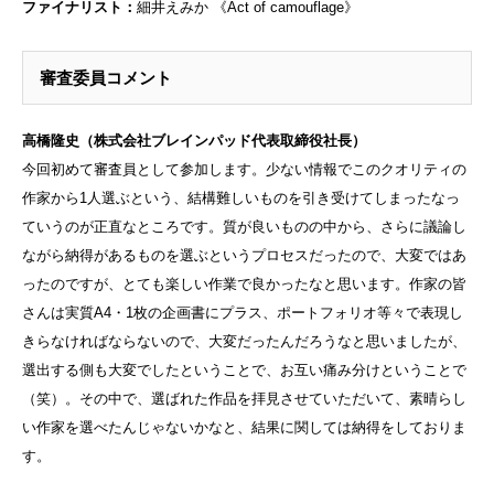
ファイナリスト：
細井えみか 《Act of camouflage》
審査委員コメント
高橋隆史（株式会社ブレインパッド代表取締役社長）
今回初めて審査員として参加します。少ない情報でこのクオリティの
作家から1人選ぶという、結構難しいものを引き受けてしまったなっ
ていうのが正直なところです。質が良いものの中から、さらに議論し
ながら納得があるものを選ぶというプロセスだったので、大変ではあ
ったのですが、とても楽しい作業で良かったなと思います。作家の皆
さんは実質A4・1枚の企画書にプラス、ポートフォリオ等々で表現し
きらなければならないので、大変だったんだろうなと思いましたが、
選出する側も大変でしたということで、お互い痛み分けということで
（笑）。その中で、選ばれた作品を拝見させていただいて、素晴らし
い作家を選べたんじゃないかなと、結果に関しては納得をしておりま
す。