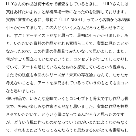
LILYさんの作品は何十名かで審査をしているときに、「LILYさんには
賞はあげたいよね」と結構満場一致になったのを記憶しております。
実際に審査のときに、最初に「LILY NIGHT」っていう名前から私結構
引っかかってまして、この人どういう人なんだろうと思わせること
も、すごくアーティストだなと思って、最初に引っかかりました。あ
と、いただいた資料の作品がどれも素晴らしくて、実際に見たことが
なかったので、この作家の作品見てみたいなって思いました。また、
何がすごく際立っていたかというと、コンセプトがすごくしっかりし
ていて、アートを通じていろんなものを探究しているという視点も、
またその視点も今回のシリーズが「未来の存在論」なんて、なかなか
考えないことを、アートを探究されているっていうのもとても面白い
なと思いました。
強い作品で、いろんな意味でいくとコンセプトも骨太ですし作品も骨
太で、将来が楽しみな作家さんだなと思いました。実際に作品を拝見
させていただいて、どういう風になってるんだろうと思ったのです
が、どういう風に作ったのかなっていうのがいまだによくわからなく
て、それもまたどうなってるんだろうと思わせるのがとても素晴らし