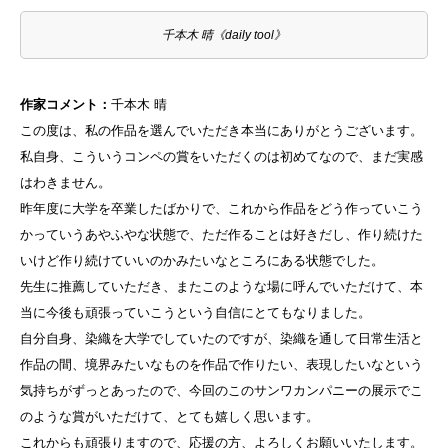
千本木 晴《daily tool》
作家コメント：
千本木 晴
この度は、私の作品を選んでいただき本当にありがとうございます。
私自身、こういうコンペの賞をいただくのは初めてなので、まだ実感
はわきません。
昨年度に大学を卒業したばかりで、これから作品をどう作っていこう
かっていうあやふやな状態で、ただ作ることは好きだし、作り続けた
いけど作り続けていいのかみたいなところにある状態でした。
先生に推薦していただき、またこのような場に呼んでいただけて、本
当に今後も頑張っていこうという自信にとてもなりました。
自分自身、染織を大学でしていたのですが、染織を通して日常生活と
作品の間、境界みたいなものを作品で作りたい、表現したいなという
気持ちがずっとあったので、今回のこのサンワカンパニーの展示でこ
のような賞がいただけて、とても嬉しく思います。
これからも頑張りますので、応援の方、よろしくお願いいたします。