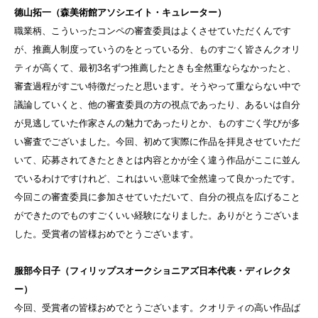
德山拓一（森美術館アソシエイト・キュレーター）
職業柄、こういったコンペの審査委員はよくさせていただくんです
が、推薦人制度っていうのをとっている分、ものすごく皆さんクオリ
ティが高くて、最初3名ずつ推薦したときも全然重ならなかったと、
審査過程がすごい特徴だったと思います。そうやって重ならない中で
議論していくと、他の審査委員の方の視点であったり、あるいは自分
が見逃していた作家さんの魅力であったりとか、ものすごく学びが多
い審査でございました。今回、初めて実際に作品を拝見させていただ
いて、応募されてきたときとは内容とかが全く違う作品がここに並ん
でいるわけですけれど、これはいい意味で全然違って良かったです。
今回この審査委員に参加させていただいて、自分の視点を広げること
ができたのでものすごくいい経験になりました。ありがとうございま
した。受賞者の皆様おめでとうございます。
服部今日子（フィリップスオークショニアズ日本代表・ディレクタ
ー）
今回、受賞者の皆様おめでとうございます。クオリティの高い作品ば