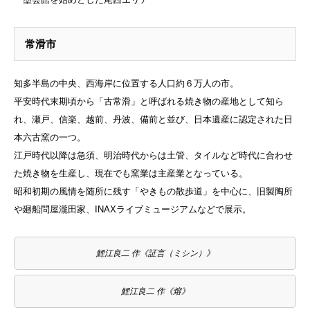
常滑市
知多半島の中央、西海岸に位置する人口約６万人の市
。
平安時代末期頃から「古常滑」と呼ばれる焼き物の産地として知ら
れ、瀬戸、信楽、越前、丹波、備前と並び、日本遺産に認定された日
本六古窯の一つ
。
江戸時代以降は急須、明治時代からは土管、タイルなど時代に合わせ
た焼き物を生産し、現在でも窯業は主産業となっている
。
昭和初期の風情を随所に残す「やきもの散歩道」を中心に、旧製陶所
や廻船問屋瀧田家、INAXライブミュージアムなどで展示
。
鯉江良二 作《証言（ミシン）》
鯉江良二 作《熔》