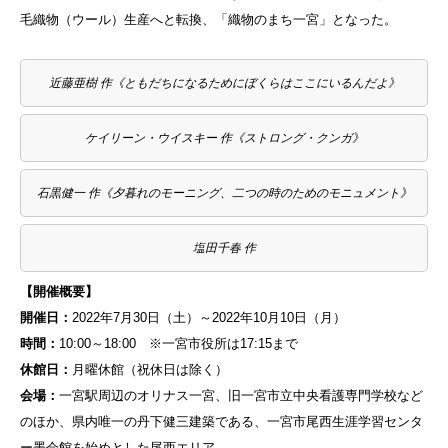
毛織物（ウール）生産へと転換、「織物のまち一宮」となった
。
近藤亜樹 作《ともだちになるためにぼくらはここにいるんだよ》
ケイリーン・ウイスキー 作《ストロング・クンガ》
石黒健一 作《夕暮れのモーニング、二つの時のためのモニュメント》
塩田千春 作
【開催概要】
開催日：
2022年7月30日（土）～2022年10月10日（月）
時間：
10:00～18:00 ※一宮市役所は17:15まで
休館日：
月曜休館（祝休日は除く）
会場：
一宮駅周辺のオリナス一宮、旧一宮市立中央看護専門学校など
のほか、県内唯一の丹下健三建築である、一宮市尾西生涯学習センタ
ー墨会館を始めとした尾西エリア