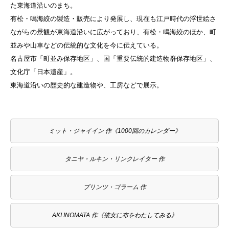
た東海道沿いのまち
。
有松・鳴海絞の製造・販売により発展し、現在も江戸時代の浮世絵さ
ながらの景観が東海道沿いに広がっており、有松・鳴海絞のほか、町
並みや山車などの伝統的な文化を今に伝えている
。
名古屋市「町並み保存地区」、国「重要伝統的建造物群保存地区」、
文化庁「日本遺産」
。
東海道沿いの歴史的な建造物や、工房などで展示
。
ミット・ジャイイン 作《1000回のカレンダー》
タニヤ・ルキン・リンクレイター 作
プリンツ・ゴラーム 作
AKI INOMATA 作《彼女に布をわたしてみる》