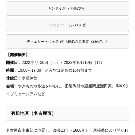
トンネル窯（全長80m）
デルシー・モレロス 作
ティエリー・ウッス 作《知多の労働者（3枚組）》
【開催概要】
開催日：
2022年7月30日（土）～2022年10月10日（月）
時間：
10:00～17:00 ※入館は閉館の15分前まで
休館日：
水曜休館
会場：
やきもの散歩道を中心に、旧製陶所や廻船問屋瀧田家、INAXラ
イブミュージアムなど
有松地区（名古屋市）
名古屋市南東部に位置し、慶長13年（1608年）、尾張藩により開かれ