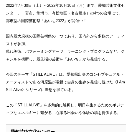
2022年7月30日（土）～2022年10月10日（月）まで、愛知芸術文化セ
ンター、一宮市、常滑市、有松地区（名古屋市）の4つの会場にて、
都市型の国際芸術祭「あいち2022」が開催中！
国内最大規模の国際芸術祭の一つであり、国内外から多数のアーティ
ストが参加。
現代美術、パフォーミングアーツ、ラーニング・プログラムなど、ジ
ャンルを横断し、最先端の芸術を「あいち」から発信する。
今回のテーマ「STILL ALIVE」は、愛知県出身のコンセプチュアル・
アーティストである河原温が電報で自身の生存を発信し続けた《I Am
Still Alive》シリーズに着想を得ている。
この「STILL ALIVE」を多角的に解釈し、明日を生きるためのポジテ
ィブなエネルギーに繋がる、心躍る出会いや体験の場を提供する。
愛知芸術文化センター