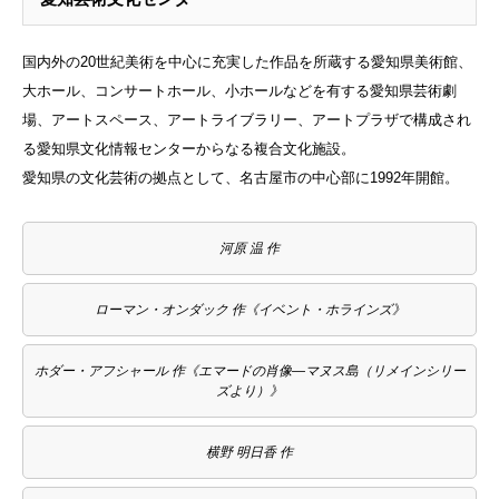
国内外の20世紀美術を中心に充実した作品を所蔵する愛知県美術館、
大ホール、コンサートホール、小ホールなどを有する愛知県芸術劇
場、アートスペース、アートライブラリー、アートプラザで構成され
る愛知県文化情報センターからなる複合文化施設
。
愛知県の文化芸術の拠点として、名古屋市の中心部に1992年開館
。
河原 温 作
ローマン・オンダック 作《イベント・ホラインズ》
ホダー・アフシャール 作《エマードの肖像―マヌス島（リメインシリー
ズより）》
横野 明日香 作