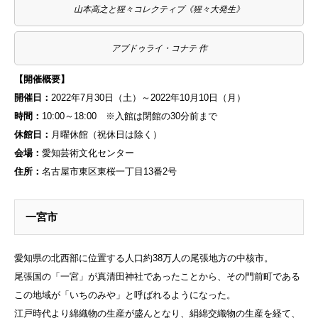
山本高之と猩々コレクティブ《猩々大発生》
アブドゥライ・コナテ 作
【開催概要】
開催日：
2022年7月30日（土）～2022年10月10日（月）
時間：
10:00～18:00 ※入館は閉館の30分前まで
休館日：
月曜休館（祝休日は除く）
会場：
愛知芸術文化センター
住所：
名古屋市東区東桜一丁目13番2号
一宮市
愛知県の北西部に位置する人口約38万人の尾張地方の中核市
。
尾張国の「一宮」が真清田神社であったことから、その門前町である
この地域が「いちのみや」と呼ばれるようになった
。
江戸時代より綿織物の生産が盛んとなり、絹綿交織物の生産を経て、