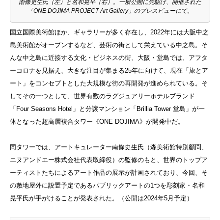
南條史生氏（左）と名和晃平（右）。一般公開に先駆け、開催された
「ONE DOJIMA PROJECT Art Gallery」のプレスビューにて。
国立国際美術館ほか、ギャラリーが多く存在し、2022年には大阪中之
島美術館がオープンするなど、芸術の街として栄えている中之島。そ
んな中之島に近接する文化・ビジネスの街、大阪・堂島では、アフタ
ーコロナを見据え、大きな注目が集まる25年に向けて、現在「旅とア
ート」をコンセプトとした大規模な街の再開発が進められている。そ
してその一つとして、世界有数のラグジュアリーホテルブランド
「Four Seasons Hotel」と分譲マンション「Brillia Tower 堂島」が一
体となった超高層複合タワー《ONE DOJIMA》が開発中だ。
同タワーでは、アートキュレーター南條史生氏（森美術館特別顧問、
エヌアンドエー株式会社代表取締役）の監修のもと、世界のトップア
ーティストたちによるアート作品の展示が計画されており、今回、そ
の敷地屋外に設置予定であるパブリックアートの1つを彫刻家・名和
晃平氏が手がけることが発表された。（公開は2024年5月予定）