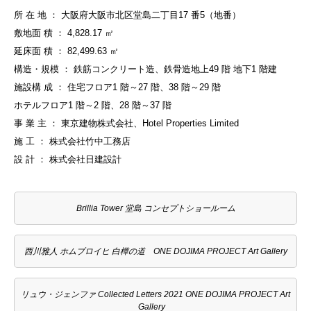
所 在 地 ： 大阪府大阪市北区堂島二丁目17 番5（地番）
敷地面 積 ： 4,828.17 ㎡
延床面 積 ： 82,499.63 ㎡
構造・規模 ： 鉄筋コンクリート造、鉄骨造地上49 階 地下1 階建
施設構 成 ： 住宅フロア1 階～27 階、38 階～29 階
ホテルフロア1 階～2 階、28 階～37 階
事 業 主 ： 東京建物株式会社、Hotel Properties Limited
施 工 ： 株式会社竹中工務店
設 計 ： 株式会社日建設計
Brillia Tower 堂島 コンセプトショールーム
西川雅人 ホムブロイヒ 白樺の道 ONE DOJIMA PROJECT Art Gallery
リュウ・ジェンファ Collected Letters 2021 ONE DOJIMA PROJECT Art
Gallery