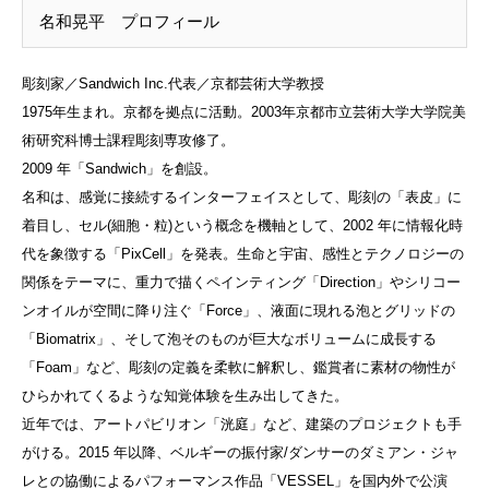
名和晃平 プロフィール
彫刻家／Sandwich Inc.代表／京都芸術大学教授
1975年生まれ。京都を拠点に活動。2003年京都市立芸術大学大学院美
術研究科博士課程彫刻専攻修了。
2009 年「Sandwich」を創設。
名和は、感覚に接続するインターフェイスとして、彫刻の「表皮」に
着目し、セル(細胞・粒)という概念を機軸として、2002 年に情報化時
代を象徴する「PixCell」を発表。生命と宇宙、感性とテクノロジーの
関係をテーマに、重力で描くペインティング「Direction」やシリコー
ンオイルが空間に降り注ぐ「Force」、液面に現れる泡とグリッドの
「Biomatrix」、そして泡そのものが巨大なボリュームに成長する
「Foam」など、彫刻の定義を柔軟に解釈し、鑑賞者に素材の物性が
ひらかれてくるような知覚体験を生み出してきた。
近年では、アートパビリオン「洸庭」など、建築のプロジェクトも手
がける。2015 年以降、ベルギーの振付家/ダンサーのダミアン・ジャ
レとの協働によるパフォーマンス作品「VESSEL」を国内外で公演