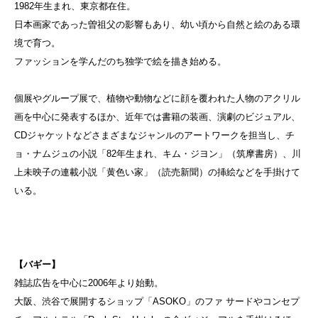
1982年生まれ、東京都在住。
日本画家であった曽祖父の影響もあり、幼い頃から自然と絵のある環
境で育つ。
ファッションを学んだのち独学で絵を描き始める。
個展やグループ展で、植物や動物などに顔を覆われた人物のアクリル
画を中心に発表するほか、近年では書籍の装画、演劇のビジュアル、
CDジャケットなどさまざまなジャンルのアートワークを担当し、チ
ョ・ナムジュの小説「82年生まれ、キム・ジヨン」（筑摩書房）、川
上未映子の連載小説「黄色い家」（読売新聞）の挿絵などを手掛けて
いる。
【バギー】
雑誌広告を中心に2006年より始動。
大阪、渋谷で展開するショップ「ASOKO」のファ サードやコンセプ