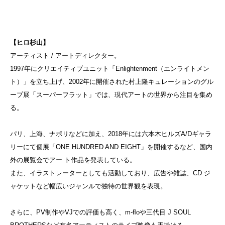
【ヒロ杉山】
アーティスト / アートディレクター。
1997年にクリエイティブユニット「Enlightenment（エンライトメン
ト）」を立ち上げ、2002年に開催された村上隆キュレーションのグル
ープ展「スーパーフラット」では、現代アートの世界から注目を集め
る。
パリ、上海、ナポリなどに加え、2018年には六本木ヒルズA/Dギャラ
リーにて個展「ONE HUNDRED AND EIGHT」を開催するなど、国内
外の展覧会でアー ト作品を発表している。
また、イラストレーターとしても活動しており、広告や雑誌、CD ジ
ャケットなど幅広いジャンルで独特の世界観を表現。
さらに、PV制作やVJでの評価も高く、m-ﬂoや三代目 J SOUL