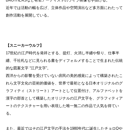
BROTHERSなど有名アーティストのライブ映像も手掛ける。
近年では活動の幅を広げ、立体作品や空間演出など多方面にわたって
創作活動を展開している。
【スニーカーウルフ】
17世紀の江戸時代を発祥とする、提灯、火消し半纏や祭り、仕事半
纏、千社札などに見られる書をディフォルメすることで生まれた伝統
的な図案文字 “江戸文字”。
西洋からの影響を受けていない庶民の美的感覚によって構築されたこ
れら文字文化の芸術的価値を、世界で最初となる日本オリジナルのグ
ラフィティ（ストリート）アートとして位置付け、アルファベットを
漢字の部首として構築したオリジナルの江戸文字を、グラフィティア
ートのテクスチャーを用い表現した唯一無二の作品で人気を得てい
る。
また、最近ではその江戸文字の手法を1980年代に誕生したチョロQや