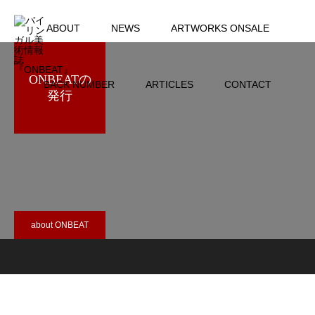
ABOUT
NEWS
ARTWORKS ONSALE
ONBEATの
BACK NUMBER
ARTICLES
CONTACT
発行
about ONBEAT