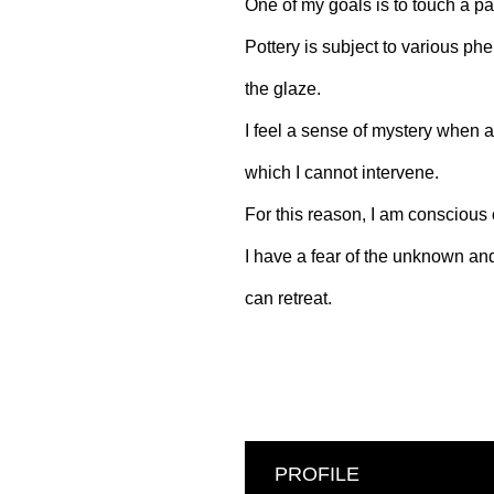
One of my goals is to touch a pa
Pottery is subject to various ph
the glaze.
I feel a sense of mystery when 
which I cannot intervene.
For this reason, I am conscious 
I have a fear of the unknown and 
can retreat.
PROFILE