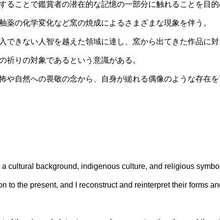
することで鑑賞者の潜在的な記憶の一部分に触れることを目的
釉薬の化学変化など窯の焼成によるさまざまな現象を伴う。
入できない人智を越えた領域に達し、窯から出てきた作品に対
の祈りの対象であるという意識がある。
怖や自然への畏敬の念から、自身が縋れる偶像のような存在を
ith a cultural background, indigenous culture, and religious sym
on to the present, and I reconstruct and reinterpret their forms a