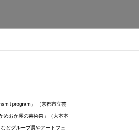
nsmit program」 （京都市立芸
年「かめおか霧の芸術祭」（大本本
a / 京都）などグループ展やアートフェ