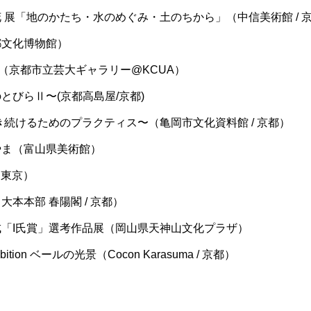
花 展「地のかたち・水のめぐみ・土のちから」（中信美術館 / 
都文化博物館）
rogram（京都市立芸大ギャラリー@KCUA）
とびらⅡ〜(京都高島屋/京都)
引き続けるためのプラクティス〜（亀岡市文化資料館 / 京都）
やま（富山県美術館）
 / 東京）
大本本部 春陽閣 / 京都）
成「I氏賞」選考作品展（岡山県天神山文化プラザ）
xhibition ベールの光景（Cocon Karasuma / 京都）