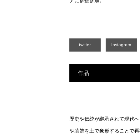
アに多数参加。
twitter
Instagram
作品
歴史や伝統が継承されて現代へ
や装飾を土で象形することで再