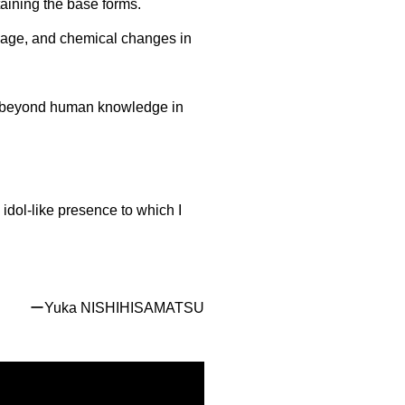
taining the base forms.
inkage, and chemical changes in
alm beyond human knowledge in
 idol-like presence to which I
ーYuka NISHIHISAMATSU