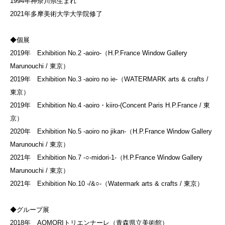
1994年神奈川県生まれ
2021年多摩美術大学大学院修了
◆個展
2019年 Exhibition No.2 -aoiro-（H.P.France Window Gallery
Marunouchi / 東京）
2019年 Exhibition No.3 -aoiro no ie-（WATERMARK arts & crafts /
東京）
2019年 Exhibition No.4 -aoiro・kiiro-(Concent Paris H.P.France / 東
京）
2020年 Exhibition No.5 -aoiro no jikan-（H.P.France Window Gallery
Marunouchi / 東京）
2021年 Exhibition No.7 -○-midori-1-（H.P.France Window Gallery
Marunouchi / 東京）
2021年 Exhibition No.10 -/&○-（Watermark arts & crafts / 東京）
◆グループ展
2018年 AOMORIトリエンナーレ（青森県立美術館）