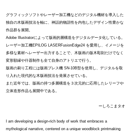
グラフィックソフトやレーザー加工機などのデジタル機材を導入した
独自の木版画技法を軸に、神話的物語性を内包したデザイン性豊かな
作品群を展開。
Adobe Illustratorによって版画的層構造をデジタルデータ化している。
レーザー加工機EPILOG LASERFusionEdge24 を愛用し、イメージを
多様な素材へレーザー出力することで、木版画の版木彫刻だけでなく
変形額縁や什器制作も全て自身のアトリエで行う。
版画の刷り工程には版画プレス機 SN-10B型を使用し、デジタルを取
り入れた現代的な木版画技法を発展させている。
また近年では、版画の持つ多層構造を３次元的に応用したレリーフや
立体造形作品も展開中である。
ーしろこまタオ
I am developing a design-rich body of work that embraces a
mythological narrative, centered on a unique woodblock printmaking