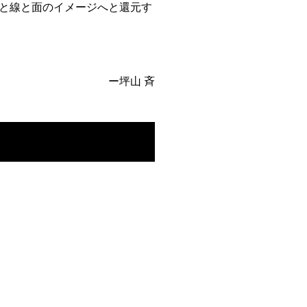
と線と面のイメージへと還元す
ー坪山 斉