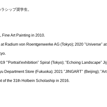
スカラシップ奨学生。
, Fine Art Painting in 2010.
y" at Radium von Roentgenwerke AG (Tokyo); 2020 "Universe" at
kyo.
019 "'Portrait'exhibition" Spiral (Tokyo); "Echoing Landscape" J
 Department Store (Fukuoka); 2021 "JINGART" (Beijing); "Art 
t of the 31th Holbein Scholaship in 2016.