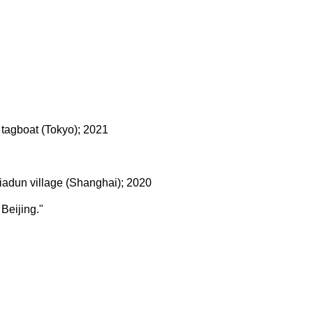
 tagboat (Tokyo); 2021
ijiadun village (Shanghai); 2020
Beijing."