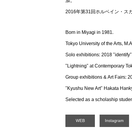
加。
2016年第31回ホルベイン・
Born in Miyagi in 1981.
Tokyo University of the Arts, M.A
Solo exhibitions: 2018 "identif
"Lightning" at Contemporary To
Group exhibitions & Art Fairs: 2
"Kyushu New Art" Hakata Hankyu
Selected as a scholaship studen
WEB
Instagram