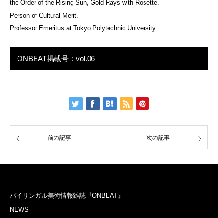
the Order of the Rising Sun, Gold Rays with Rosette.
Person of Cultural Merit.
Professor Emeritus at Tokyo Polytechnic University.
ONBEAT掲載号：vol.06
前の記事
次の記事
バイリンガル美術情報雑誌『ONBEAT』
NEWS