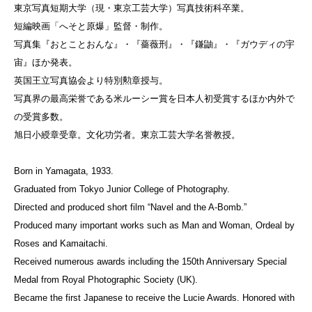
東京写真短期大学（現・東京工芸大学）写真技術科卒業。
短編映画「へそと原爆」監督・制作。
写真集『おとことおんな』・『薔薇刑』・『鎌鼬』・『ガウディの宇
宙』ほか発表。
英国王立写真協会より特別勲章授与。
写真界の最高栄誉である米ルーシー賞を日本人初受賞するほか内外で
の受賞多数。
旭日小綬章受章。文化功労者。東京工芸大学名誉教授。
Born in Yamagata, 1933.
Graduated from Tokyo Junior College of Photography.
Directed and produced short film “Navel and the A-Bomb.”
Produced many important works such as Man and Woman, Ordeal by
Roses and Kamaitachi.
Received numerous awards including the 150th Anniversary Special
Medal from Royal Photographic Society (UK).
Became the first Japanese to receive the Lucie Awards. Honored with