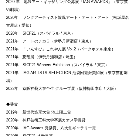
2020 年 池袋アートギャザリング公募展「IAG AWARDS」（東京芸
術劇場）
2020年 ヤングアーティスト旋風アート・アート・アート（松坂屋名
古屋店 / 愛知）
2020年 SICF21（スパイラル / 東京）
2021年 アートのチカラ（伊勢丹新宿店 / 東京）
2021年 「いんすぴ」これやん展 Vol.2（パークホテル東京）
2021年 恐竜展（伊勢丹浦和店 / 埼玉）
2021年 SICF21 Winners Exhibition（スパイラル / 東京）
2021年 IAG ARTISTS SELECTION 池袋回遊派美術展（東京芸術劇
場）
2022年 京阪神藝大在卒生 グループ展（阪神梅田本店 / 大阪）
◆受賞
2019年 新世代造形大賞 池上陽二賞
2020年 神戸芸術工科大学卒展カオス学長賞
2020年 IAG Awards 奨励賞、八犬堂ギャラリー賞
2020年 SICF21 林千昌賞