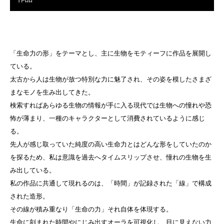
「生命力の形」をテーマとし、主に生物をモティーフに作品を展開し
ている。
太古から人は生物が放つ特別な力に魅了され、その姿を模したさまざ
まなモノを生み出してきた。
検索すればあらゆる生物の情報が手に入る現代では生物への憧れや恐
怖が薄まり、一種のキャラクターとして消費されているように感じ
る。
先人が感じ取っていた純度の高い生命力とはどんな形をしていたのか
を探るため、私は意識を過去へタイムスリップさせ、憧れの生物を生
み出している。
私の作品に共通して現れるのは、「時間」が記録された「線」で構成
された造形。
その線が積み重なり「生命の力」それ自体を体現する。
生命に刻まれた時間やにじみ出すオーラを可視化し、目に見えない力