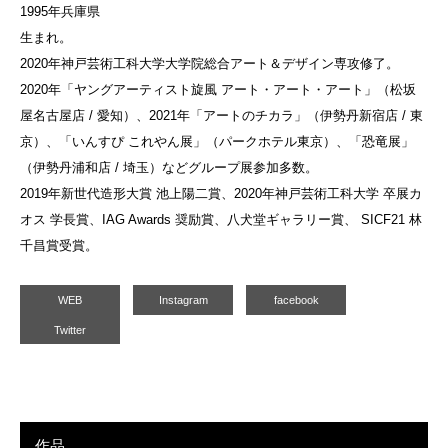
1995年兵庫県
生まれ。
2020年神戸芸術工科大学大学院総合アート＆デザイン専攻修了。
2020年「ヤングアーティスト旋風 アート・アート・アート」（松坂
屋名古屋店 / 愛知）、2021年「アートのチカラ」（伊勢丹新宿店 / 東
京）、「いんすぴ これやん展」（パークホテル東京）、「恐竜展」
（伊勢丹浦和店 / 埼玉）などグループ展参加多数。
2019年新世代造形大賞 池上陽二賞、2020年神戸芸術工科大学 卒展カ
オス 学長賞、IAG Awards 奨励賞、八犬堂ギャラリー賞、 SICF21 林
千昌賞受賞。
WEB
Instagram
facebook
Twitter
作品