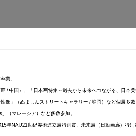
攻卒業。
画廊 / 中国）、「日本画特集～過去から未来へつながる、日本
性像」（ぬましんストリートギャラリー / 静岡）など個展多数
sia Plus」（マレーシア）など多数参加。
2015年NAU21世紀美術連立展特別賞、未来展（日動画廊）特