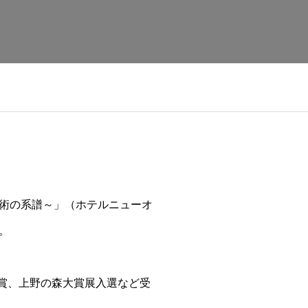
美術の系譜～」（ホテルニューオ
。
別賞、上野の森大賞展入選など受