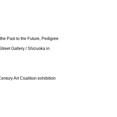
the Past to the Future, Pedigree
treet Gallery / Shizuoka in
tury Art Coalition exhibition