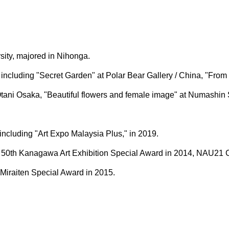
sity, majored in Nihonga.
including "Secret Garden" at Polar Bear Gallery / China, "From 
tani Osaka, "Beautiful flowers and female image" at Numashin S
s including "Art Expo Malaysia Plus," in 2019.
50th Kanagawa Art Exhibition Special Award in 2014, NAU21 Cen
Miraiten Special Award in 2015.