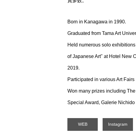
賞多数。
Born in Kanagawa in 1990.
Graduated from Tama Art Univer
Held numerous solo exhibitions 
of Japanese Art" at Hotel New O
2019.
Participated in various Art Fair
Won many prizes including The 
Special Award, Galerie Nichido 
WEB
Instagram