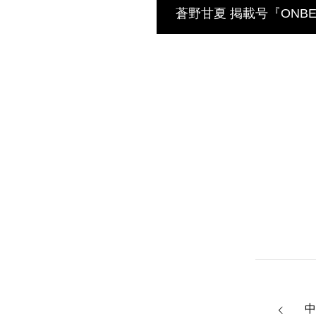
蒼野甘夏 掲載号『ONBEAT
中