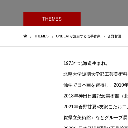
THEMES
THEMES
ONBEATが注目する若手作家
蒼野甘夏
ホーム
1973年北海道生まれ。
北翔大学短期大学部工芸美術科
独学で日本画を習得し、2010
2018年神田日勝記念美術館（北
2021年蒼野甘夏×友沢こたお
賀県立美術館）などグループ展