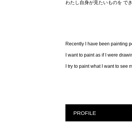
わたし自身が見たいものを で
Recently I have been painting po
I want to paint as if I were draw
I try to paint what I want to see
PROFILE