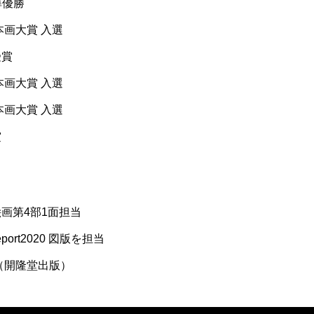
 準優勝
本画大賞 入選
受賞
本画大賞 入選
本画大賞 入選
賞
絵画第4部1面担当
eport2020 図版を担当
」（開隆堂出版）