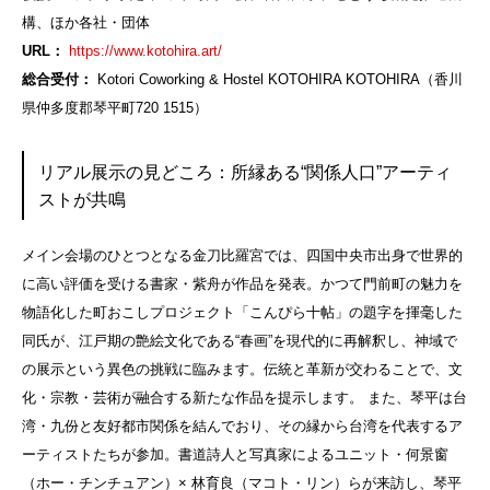
構、ほか各社・団体
URL：
https://www.kotohira.art/
総合受付：
Kotori Coworking & Hostel KOTOHIRA KOTOHIRA（香川
県仲多度郡琴平町720 1515）
リアル展示の見どころ：所縁ある“関係人口”アーティ
ストが共鳴
メイン会場のひとつとなる金刀比羅宮では、四国中央市出身で世界的
に高い評価を受ける書家・紫舟が作品を発表。かつて門前町の魅力を
物語化した町おこしプロジェクト「こんぴら十帖」の題字を揮毫した
同氏が、江戸期の艶絵文化である“春画”を現代的に再解釈し、神域で
の展示という異色の挑戦に臨みます。伝統と革新が交わることで、文
化・宗教・芸術が融合する新たな作品を提示します。 また、琴平は台
湾・九份と友好都市関係を結んでおり、その縁から台湾を代表するア
ーティストたちが参加。書道詩人と写真家によるユニット・何景窗
（ホー・チンチュアン）× 林育良（マコト・リン）らが来訪し、琴平