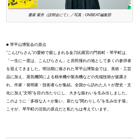
書家 紫舟（説明会にて）／写真：ONBEAT編集部
■ 琴平山博覧会の原点
“こんぴらさん”の愛称で親しまれる金刀比羅宮の門前町・琴平町は、
「一生に一度は、こんぴらさん」と庶民憧れの地として多くの参拝者
を迎えてきました。明治期に催された琴平山博覧会では、美術・工芸
品に加え、蒸気機関による精米機や製糸機などの先端技術が披露さ
れ、作家・発明家・技術者らが集結。全国から訪れた人々が歴史・文
化に加え“文明”を目の当たりにし、大きな賑わいを生み出しました。
このように「多様な人々が集い、新たな“関わりしろ”を生み出す場」
こそが、琴平町の活気の原点だと私たちは考えています。