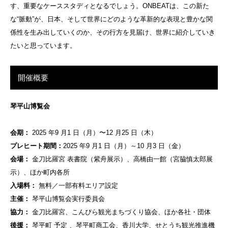
す、重要なケーススタディとなるでしょう。ONBEATは、この新た
な“脈動”が、日本、そして世界にどのような革新的な表現と豊かな関
係性を生み出していくのか、その行方を見届け、世界に紹介していき
たいと思っています。
開催概要
琴平山博覧会
会期：
2025 年9 月1 日（月）〜12 月25 日（木）
プレヒート期間：
2025 年9 月1 日（月）～10 月3 日（金）
会場：
金刀比羅宮 表書院（紫舟展示）、高橋由一館（宮脇慎太郎展
示）、ほか町内各所
入場料：
無料／一部有料エリア設定
主催：
琴平山博覧会実行委員会
協力：
金刀比羅宮、こんぴら観光まちづくり協会、ほか各社・団体
後援：
琴平町 予定 、琴平町商工会、香川大学、せとうち観光推進機