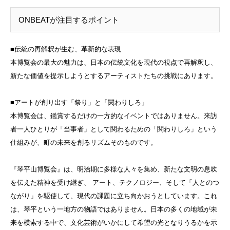
ONBEATが注目するポイント
■伝統の再解釈が生む、革新的な表現
本博覧会の最大の魅力は、日本の伝統文化を現代の視点で再解釈し、
新たな価値を提示しようとするアーティストたちの挑戦にあります。
■アートが創り出す「祭り」と「関わりしろ」
本博覧会は、鑑賞するだけの一方的なイベントではありません。来訪
者一人ひとりが「当事者」として関わるための「関わりしろ」という
仕組みが、町の未来を創るリズムそのものです。
『琴平山博覧会』は、明治期に多様な人々を集め、新たな文明の息吹
を伝えた精神を受け継ぎ、 アート、テクノロジー、そして「人とのつ
ながり」を駆使して、現代の課題に立ち向かおうとしています。これ
は、琴平という一地方の物語ではありません。日本の多くの地域が未
来を模索する中で、文化芸術がいかにして希望の光となりうるかを示