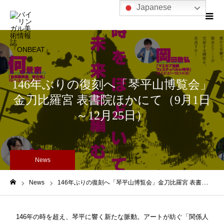
Japanese
146年ぶりの復刻へ「琴平山博覧会」
金刀比羅宮 表書院ほかにて（9月1日
～12月25日）
News
News
146年ぶりの復刻へ「琴平山博覧会」金刀比羅宮 表書院ほかにて（9月1日～12月25日）
ホーム
146年の時を超え、琴平に響く新たな脈動。アートが紡ぐ「関係人