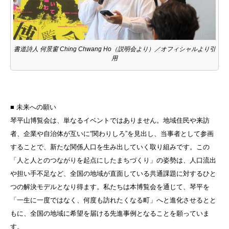
書道詩人 何景窗 Ching Chwang Ho（説明会より）／オフィシャルより引
用
■ 未来への願い
琴平山博覧会は、単なるイベントではありません。地域住民や来訪
者、企業や自治体が互いに“関わりしろ”を見出し、当事者として参画
することで、新たな関係人口を生み出していく取り組みです。この
「人と人とのつながりを起点にしたまちづくり」の姿勢は、人口流出
や担い手不足など、全国の地域が直面している共通課題に対するひと
つの解決モデルとなり得ます。私たちは本博覧会を通じて、琴平を
「一生に一度ではなく、何度も訪れたくなる町」へと進化させるとと
もに、全国の地域に希望を届ける先進事例となることを願っていま
す。