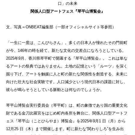
口」の未来
関係人口型アートフェス『琴平山博覧会』
文、写真＝ONBEAT編集部（一部オフィシャルサイト等参照）
「一生に一度は、こんぴらさん」。多くの日本人が憧れたその門前町
が今、146年の時を経て、新たな文化の交差点になろうとしている。
2025年9月、香川県琴平町で開幕する『琴平山博覧会』。 これは単な
るアートの祭典ではありません。土地の記憶という「ルーツ」を深く
掘り下げ、アートを触媒に人と町の新たな関係性を創造する、未来に
向けた壮大な社会実験です。人口減少という現代日本の課題に対し、
彼らが鳴らそうとしている脈動とは何なのでしょうか。
琴平山博覧会実行委員会（琴平町）は、町の象徴であり国の重要文化
財である金刀比羅宮をはじめ町内各所を舞台に、関係人口型アートフ
ェス『琴平山（ことひらやま）博覧会』を2025年9月1 日（月）から
12月25 日（木）まで開催します。町に新たな“関わりしろ”を生み出