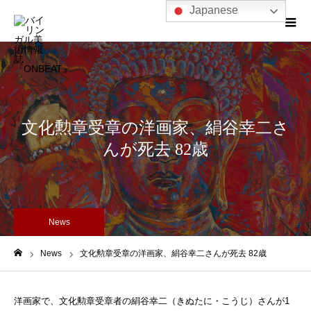
Japanese
文化勲章受章の洋画家、絹谷幸二さ
んが死去 82歳
News
News
文化勲章受章の洋画家、絹谷幸二さんが死去 82歳
ホーム
洋画家で、文化勲章受章者の絹谷幸二（きぬたに・こうじ）さんが1