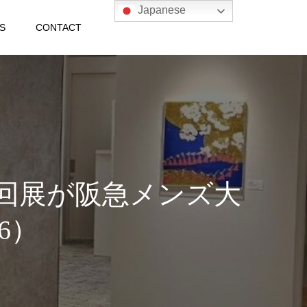
Japanese
S
CONTACT
22』巡回展が阪急メンズ大
6）