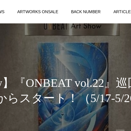
WS
ARTWORKS ONSALE
BACK NUMBER
ARTICLE
Show】『ONBEAT vol.
からスタート！（5/17-5/2