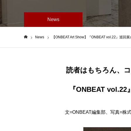
News
News
【ONBEAT Art Show】『ONBEAT vol.22
ホーム
読者はもちろん、
『ONBEAT vol
文=ONBEAT編集部、写真=株