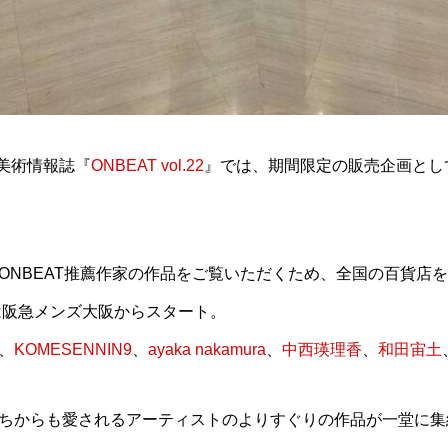
ル美術情報誌『
ONBEAT vol.22
』では、期間限定の販売企画とし
ONBEAT推薦作家の作品をご覧いただくため、全国の百貨店
2は阪急メンズ大阪からスタート。
、
KOMESENNIN9
、
ayaka nakamura
、
中西瑛理香
、
和田宙土
ちからも愛されるアーティストのよりすぐりの作品が一堂に集