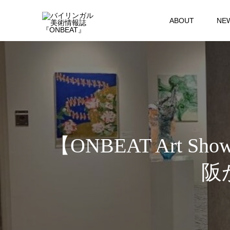
ABOUT
NE
【ONBEAT Art 
阪