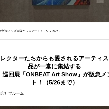
』巡回展が阪急メンズ大阪からスタート！（5/17-5/26）
コレクターたちからも愛されるアーティス
品が一堂に集結する
.22』巡回展「ONBEAT Art Show」が
ト！（5/26まで）
式会社ブルーム