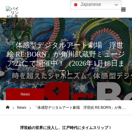
Japanese
「体感型デジタルアート劇場 浮世
絵 RE:BORN」が角川武蔵野ミュージ
アムにて開催中！（2026年1月18日ま
で）
News
News
「体感型デジタルアート劇場 浮世絵 RE:BORN」が角川武蔵野ミュージアムにて開催中！（2026年1月18日まで）
ホーム
浮世絵の世界に没入し、江戸時代にタイムスリップ！