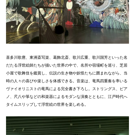
喜多川歌麿、東洲斎写楽、葛飾北斎、歌川広重、歌川国芳といった名
だたる浮世絵師たちが描いた世界の中で、名所や宿場町を巡り、芝居
小屋で歌舞伎を鑑賞し、伝説の生き物や妖怪たちに囲まれながら、当
時の人々の喜びや楽しさを体感できる。音楽は、竜馬四重奏を率いる
ヴァイオリニストの竜馬による完全書き下ろし。ストリングス、ピア
ノ、尺八や箏などの和楽器によるモダンな演奏とともに、江戸時代へ
タイムスリップして浮世絵の世界を楽しめる。