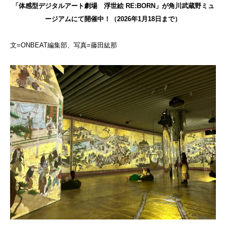
「体感型デジタルアート劇場 浮世絵 RE:BORN」が角川武蔵野ミュ
ージアムにて開催中！（2026年1月18日まで）
文=ONBEAT編集部、写真=藤田紘那