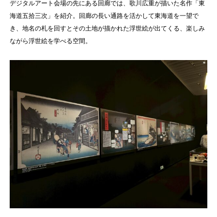
デジタルアート会場の先にある回廊では、歌川広重が描いた名作「東
海道五拾三次」を紹介。回廊の長い通路を活かして東海道を一望で
き、地名の札を回すとその土地が描かれた浮世絵が出てくる、楽しみ
ながら浮世絵を学べる空間。