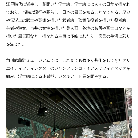
江戸時代に誕生し、花開いた浮世絵。浮世絵には人々の日常が描かれ
ており、当時の流行や暮らし、日本の風景を知ることができる。歴史
や伝説上の武士や英雄を描いた武者絵、歌舞伎役者を描いた役者絵、
芸者や遊女、市井の女性を描いた美人画、各地の名所や富士山などを
描いた風景画など、描かれる主題は多岐にわたり、庶民の生活に彩り
を添えた。
角川武蔵野ミュージアムでは、これまでも数多く共作をしてきたクリ
エイティブディレクターのジャンフランコ・イアヌッツィとタッグを
組み、浮世絵による体感型デジタルアート展を開催する。