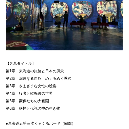
【各幕タイトル】
第1章 東海道の旅路と日本の風景
第2章 深遠なる自然、めくるめく季節
第3章 さまざまな女性の絵姿
第4章 役者と歌舞伎の世界
第5章 豪傑たちの大奮闘
第6章 妖怪と伝説の中の生き物
●東海道五拾三次くるくるボード（回廊）