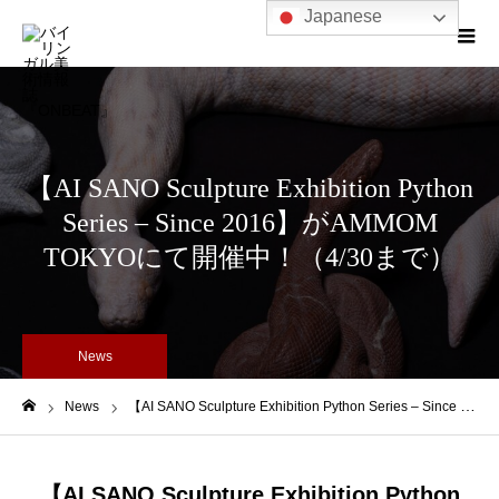
Japanese
【AI SANO Sculpture Exhibition Python
Series – Since 2016】がAMMOM
TOKYOにて開催中！（4/30まで）
News
News
【AI SANO Sculpture Exhibition Python Series – Since 2016】がAMMOM TOKYOにて開催中！（4/30まで）
ホーム
【AI SANO Sculpture Exhibition Python