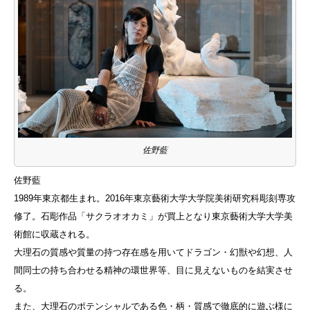
佐野藍
佐野藍
1989年東京都生まれ。2016年東京藝術大学大学院美術研究科彫刻専攻
修了。石彫作品「サクラオオカミ」が買上となり東京藝術大学大学美
術館に収蔵される。
大理石の質感や質量の持つ存在感を用いてドラゴン・幻獣や幻想、人
間同士の持ち合わせる精神の環世界等、目に見えないものを結実させ
る。
また、大理石のポテンシャルである色・柄・質感で徹底的に遊ぶ様に