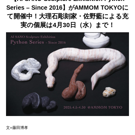
に
Series – Since 2016】がAMMOM TOKYO
て開催中！
大理石彫刻家・佐野藍による
充
実
の個展は4月30日（水）まで！
文=藤田博孝