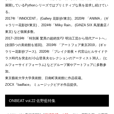
展開しているPythonシリーズではプリミティブな美を追求し続けてい
る。
2017年「INNOCENT」 (Gallery 花影抄/東京)、2020年 「ANIMA」 (ギ
ャラリー花影抄/東京) 、2024年「Milky Rain」 (GINZA SIX 蔦屋書店 /
東京) など個展多数。
2017~2019年 「特別展 驚異の超絶技巧! 明治工芸から現代アートへ」
(全国5つの美術館を巡回)、 2019年 「アートフェア東京2019」 (ギャ
ラリー花影抄ブース)、2020年 「ブレイク前夜 × 代官山ヒルサイドテ
ラス時代を突走れ!小山登美夫セレクションのアーティスト38人」 (ヒ
ルフォーサイドフォーラム) などグループ展やアートフェアに多数参
加。
東京藝術大学大学美術館、日南町美術館に作品収蔵。
ZOCX『badface』 ミュージックビデオ作品提供。
ONBEAT vol.22 佐野藍特集