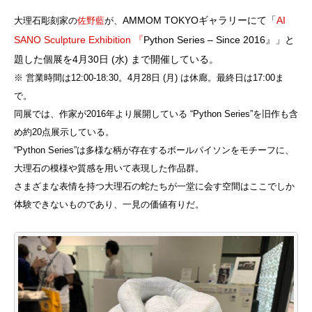
AMMOM TOKYO
ギャラリー
にて
「
AI
大理石彫刻家の
佐野藍
が、
SANO Sculpture Exhibition 『
Python Series – Since 2016』」と
題した個展を
4月30日 (水) まで開催している。
※ 営業時間は12:00-18:30。4月28日 (月) は休廊。最終日は17:00ま
で。
同展では、作家が2016年より展開している “Python Series”を旧作も含
め約20点展示している。
“Python Series”は多様な柄が存在するボールパイソンをモチーフに、
大理石の模様や質感を用いて表現した作品群。
さまざまな表情を持つ大理石の蛇たちが一堂に会す空間はここでしか
体験できないものであり、一見の価値有りだ。