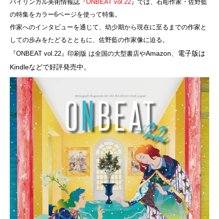
バイリンガル美術情報誌『
ONBEAT vol.22
』では、石彫作家・佐野藍
の特集をカラー6ページを使って特集。
作家へのインタビューを通じて、幼少期から現在に至るまでの作家と
しての歩みをたどるとともに、佐野藍の作家像に迫る。
Amazon
、電子版は
『ONBEAT vol.22』印刷版 は全国の大型書店や
Kindleなどで好評発売中。