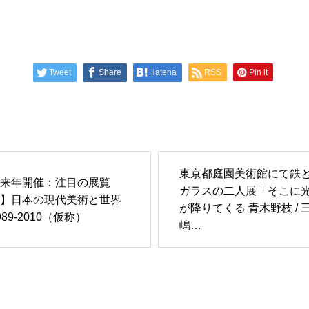
Tweet
Share
Hatena
RSS
Pin it
東京都庭園美術館にて鉄
来年開催：注目の展覧
ガラスの二人展「そこに
】日本の現代美術と世界
が降りてくる 青木野枝 / 
989-2010（仮称）
嶋…