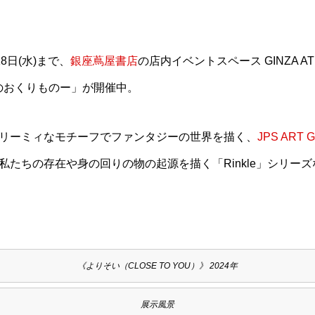
18日(水)まで、
銀座蔦屋書店
の店内イベントスペース GINZA A
ー星からのおくりものー」が開催中。
リーミィなモチーフでファンタジーの世界を描く、
JPS ART 
たちの存在や身の回りの物の起源を描く「Rinkle」シリー
《よりそい（CLOSE TO YOU）》 2024年
展示風景