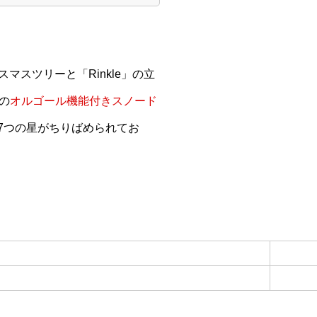
マスツリーと「Rinkle」の立
の
オルゴール機能付きスノード
だ7つの星がちりばめられてお