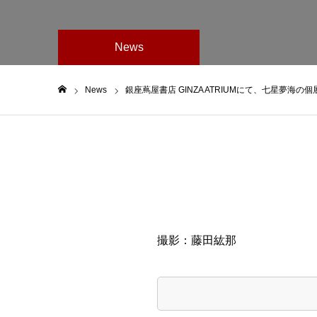
News
News
銀座蔦屋書店 GINZA ATRIUMにて、七星夢海の個展
ホーム
撮影：藤田紘那