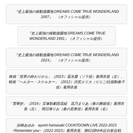
『史上最強の移動遊園地 DREAMS COME TRUE WONDERLAND
2007』 （オフィシャル提供）
『史上最強の移動遊園地 DREAMS COME TRUE
WONDERLAND 1991』（オフィシャル提供）
『史上最強の移動遊園地 DREAMS COME TRUE WONDERLAND
2023』 （オフィシャル提供）
映画「世界の終わりから」（2023）冨永愛（ソラ役）着用衣装（左）、
映画「ヘルター・スケルター」（2012）沢尻エリカ（りりこ/比留駒春子
役）着用衣装
「雪華抄」（2016）宝塚歌劇団花組 花乃まりあ（春の舞姫役）着用衣
装（左）、明日海りお（春の若衆役）着用衣装（右）
浜崎あゆみ ayumi hamasaki COUNTDOWN LIVE 2022-2023
~Remember you~（2022-2023）着用衣装、第62回NHK紅白歌合戦