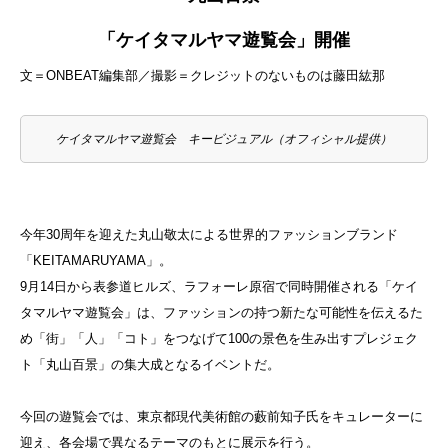
「ケイタマルヤマ遊覧会」開催
文＝ONBEAT編集部／撮影＝クレジットのないものは藤田紘那
ケイタマルヤマ遊覧会 キービジュアル（オフィシャル提供）
今年30周年を迎えた丸山敬太による世界的ファッションブランド
「KEITAMARUYAMA」。
9月14日から表参道ヒルズ、ラフォーレ原宿で同時開催される「ケイ
タマルヤマ遊覧会」は、ファッションの持つ新たな可能性を伝えるた
め「街」「人」「コト」をつなげて100の景色を生み出すプレジェク
ト「丸山百景」の集大成となるイベントだ。
今回の遊覧会では、東京都現代美術館の藪前知子氏をキュレーターに
迎え、各会場で異なるテーマのもとに展示を行う。