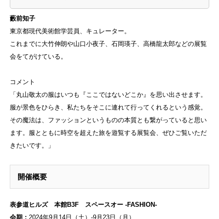
藪前知子
東京都現代美術館学芸員、キュレーター。
これまでに大竹伸朗や山口小夜子、石岡瑛子、高橋龍太郎などの展覧
会をてがけている。
コメント
「丸山敬太の服はいつも『ここではないどこか』を思い出させます。
服が景色をひらき、私たちをそこに連れて行ってくれるという感覚。
その魔法は、ファッションというものの本質とも繋がっていると思い
ます。服とともに時空を超えた旅を遊覧する展覧会、ぜひご覧いただ
きたいです。」
開催概要
表参道ヒルズ 本館B3F スペースオー -FASHION-
会期：
2024年9月14日（土）-9月23日（月）