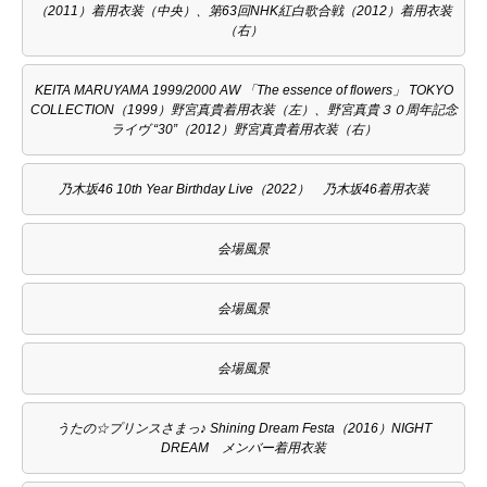
（2011）着用衣装（中央）、第63回NHK紅白歌合戦（2012）着用衣装
（右）
KEITA MARUYAMA 1999/2000 AW 「The essence of flowers」 TOKYO
COLLECTION（1999）野宮真貴着用衣装（左）、野宮真貴３０周年記念
ライヴ “30”（2012）野宮真貴着用衣装（右）
乃木坂46 10th Year Birthday Live（2022） 乃木坂46着用衣装
会場風景
会場風景
会場風景
うたの☆プリンスさまっ♪ Shining Dream Festa（2016）NIGHT
DREAM メンバー着用衣装