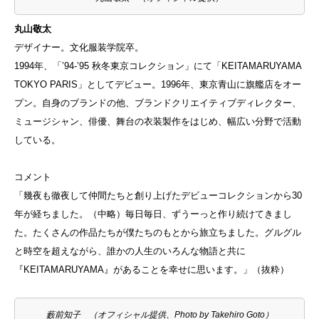
丸山敬太
デザイナー。文化服装学院卒。
1994年、「’94-’95 秋冬東京コレクション」にて「KEITAMARUYAMA
TOKYO PARIS」としてデビュー。1996年、東京青山に旗艦店をオー
プン。自身のブランドの他、ブランドクリエイティブディレクター、
ミュージシャン、俳優、舞台の衣装製作をはじめ、幅広い分野で活動
している。
コメント
「幾夜も徹夜して仲間たちと創り上げたデビューコレクションから30
年が経ちました。（中略）毎日毎日、ずうーっと作り続けてきまし
た。たくさんの作品たちが僕たちのもとから旅立ちました。グルグル
と時空を超えながら、誰かの人生のいろんな物語と共に
『KEITAMARUYAMA』があることを幸せに思います。」（抜粋）
藪前知子 （オフィシャル提供、Photo by Takehiro Goto）