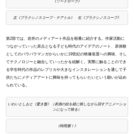
《ソードロープ》
左《プラクシノスコープ・テアトル》 右《プラクシノスコープ》
第2部では、岩井のメディアート作品を順番に紹介する。作家活動に
つながっていった原点となる子ども時代のアイデアのノート、原体験
としてのパラパラマンガからいかに19世紀の映像装置への興味、そし
てテクノロジーと融合していったかを紐解く。実際に触ることのでき
る学生時代の作品のレプリカや大きなインスタレーションを通して子
供たちにメディアアートに興味を持ってもらいたいという願いが込め
られている。
いわいとしおと《驚き盤》（表側の絵を鏡に映しながら回すアニメーショ
ンになって映る）
《時間層Ⅰ》