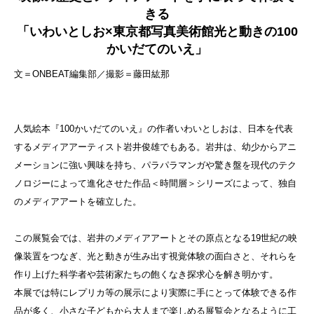
きる
「いわいとしお×東京都写真美術館光と動きの100
かいだてのいえ」
文＝ONBEAT編集部／撮影＝藤田紘那
人気絵本『100かいだてのいえ』の作者いわいとしおは、日本を代表
するメディアアーティスト岩井俊雄でもある。岩井は、幼少からアニ
メーションに強い興味を持ち、パラパラマンガや驚き盤を現代のテク
ノロジーによって進化させた作品＜時間層＞シリーズによって、独自
のメディアアートを確立した。
この展覧会では、岩井のメディアアートとその原点となる19世紀の映
像装置をつなぎ、光と動きが生み出す視覚体験の面白さと、それらを
作り上げた科学者や芸術家たちの飽くなき探求心を解き明かす。
本展では特にレプリカ等の展示により実際に手にとって体験できる作
品が多く、
小さな子どもから大人まで楽しめる展覧会となるように工