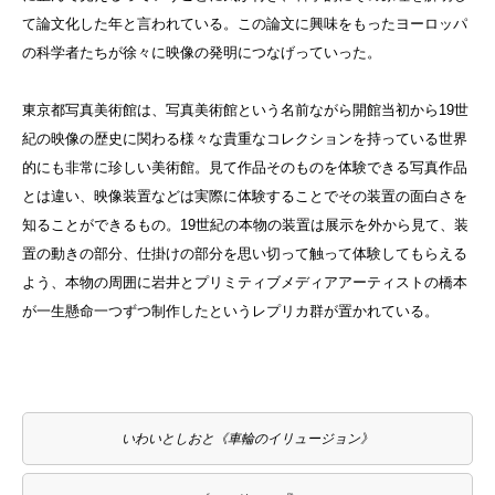
て論文化した年と言われている。この論文に興味をもったヨーロッパ
の科学者たちが徐々に映像の発明につなげっていった。
東京都写真美術館は、写真美術館という名前ながら開館当初から19世
紀の映像の歴史に関わる様々な貴重なコレクションを持っている世界
的にも非常に珍しい美術館。見て作品そのものを体験できる写真作品
とは違い、映像装置などは実際に体験することでその装置の面白さを
知ることができるもの。19世紀の本物の装置は展示を外から見て、装
置の動きの部分、仕掛けの部分を思い切って触って体験してもらえる
よう、本物の周囲に岩井とプリミティブメディアアーティストの橋本
が一生懸命一つずつ制作したというレプリカ群が置かれている。
いわいとしおと《車輪のイリュージョン》