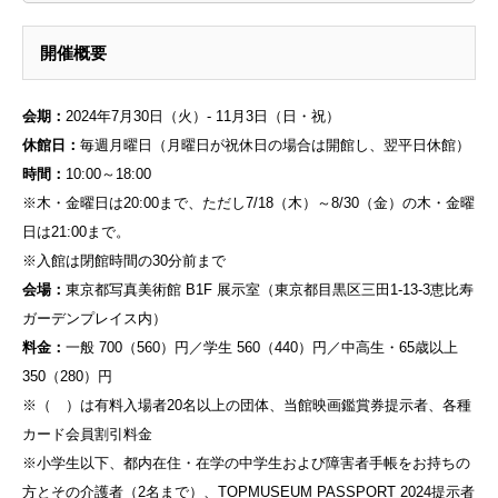
開催概要
会期：
2024年7月30日（火）- 11月3日（日・祝）
休館日：
毎週月曜日（月曜日が祝休日の場合は開館し、翌平日休館）
時間：
10:00～18:00
※木・金曜日は20:00まで、ただし7/18（木）～8/30（金）の木・金曜
日は21:00まで。
※入館は閉館時間の30分前まで
会場：
東京都写真美術館 B1F 展示室（東京都目黒区三田1-13-3恵比寿
ガーデンプレイス内）
料金：
一般 700（560）円／学生 560（440）円／中高生・65歳以上
350（280）円
※（ ）は有料入場者20名以上の団体、当館映画鑑賞券提示者、各種
カード会員割引料金
※小学生以下、都内在住・在学の中学生および障害者手帳をお持ちの
方とその介護者（2名まで）、TOPMUSEUM PASSPORT 2024提示者