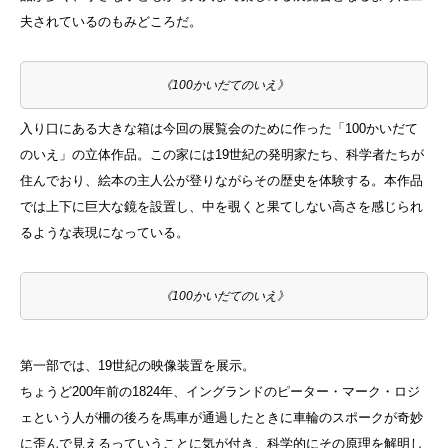
夫されているのもみどころだ。
《100かいだてのいえ》
入り口にある大きな箱は今回の展覧会のために作った「100かいだて
のいえ」の立体作品。この家には19世紀の発明家たち、科学者たちが
住んでおり、絵本の主人公が登りながらその歴史を体験する。本作品
では上下に巨大な鏡を設置し、中を覗くと果てしない高さを感じられ
るような表現になっている。
《100かいだてのいえ》
第一部では、19世紀の映像装置を展示。
ちょうど200年前の1824年、イングランドのピーター・マーク・ロジ
ェという人が柵の後ろを馬車が通過したときに車輪のスポークが奇妙
に歪んで見えるっていうことに気が付き、科学的にその原理を解明し