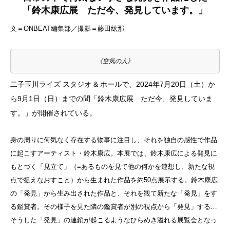
「鈴木康広展 ただ今、発見しています。」
文＝ONBEAT編集部／撮影＝藤田紘那
《空気の人》
二子玉川ライズ スタジオ & ホールで、2024年7月20日（土）か
ら9月1日（日）までの間「鈴木康広展 ただ今、発見していま
す。」が開催されている。
身の周りに何気なく存在する物事に注目し、それを独自の感性で作品
に起こすアーティスト・鈴木康広。本展では、鈴木康広による発見に
もとづく「見立て」（=あるものを見て他の何かを連想し、新たな視
点で捉えなおすこと）から生まれた作品を約50点展示する。鈴木康広
の「発見」から生み出された作品と、それを観て新たな「発見」をす
る鑑賞者。その様子を見た隣の鑑賞者が別の視点から「発見」する…
そうした「発見」の連鎖が起こるようなひらめき溢れる展覧会となっ