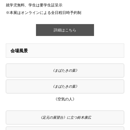
就学児無料、学生は要学生証呈示
※本展はオンラインによる全日程日時予約制
詳細はこちら
会場風景
《まばたきの葉》
《まばたきの葉》
《空気の人》
《足元の展望台》に立つ鈴木康広