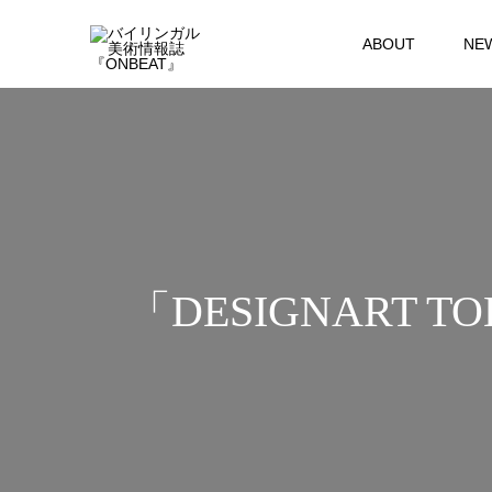
ABOUT
NE
「DESIGNART 