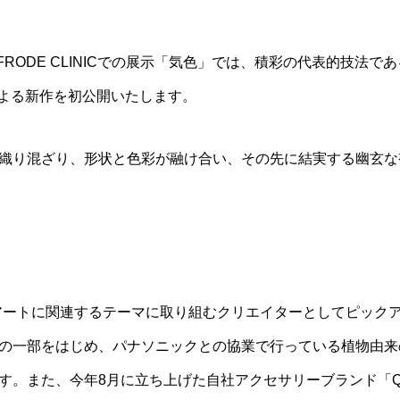
FRODE CLINICでの展示「気色」では、積彩の代表的技法であ
による新作を初公開いたします。
織り混ざり、形状と色彩が融け合い、その先に結実する幽玄な
ン＆アートに関連するテーマに取り組むクリエイターとしてピック
一部をはじめ、パナソニックとの協業で行っている植物由来のサ
また、今年8月に立ち上げた自社アクセサリーブランド「QUQU（htt