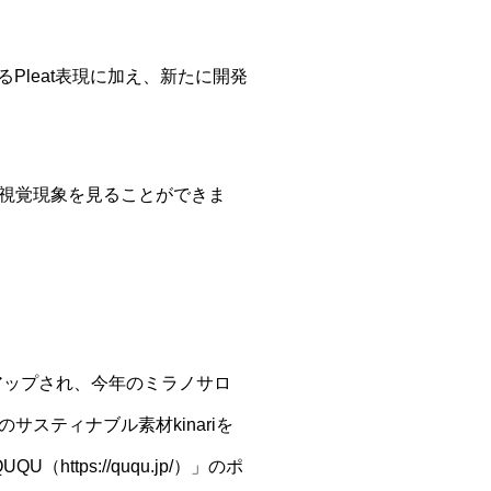
るPleat表現に加え、新たに開発
視覚現象を見ることができま
アップされ、今年のミラノサロ
スティナブル素材kinariを
ps://ququ.jp/）」のポ