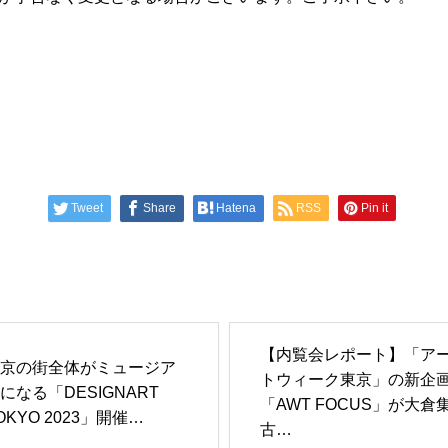
Tweet
Share
Hatena
RSS
Pin it
【内覧会レポート】「ア
京の街全体がミュージア
トウィーク東京」の新企
になる「DESIGNART
「AWT FOCUS」が大倉
OKYO 2023」開催…
古…