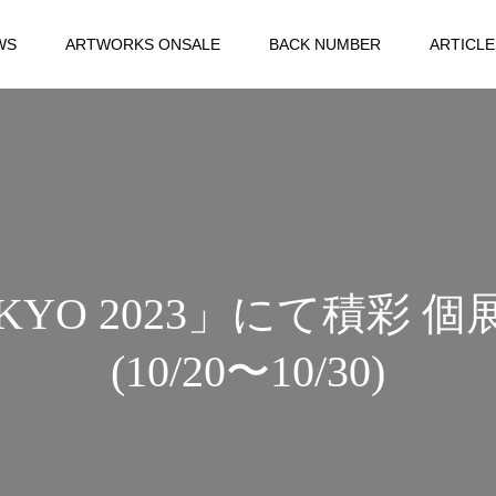
WS
ARTWORKS ONSALE
BACK NUMBER
ARTICLE
TOKYO 2023」にて積
(10/20〜10/30)