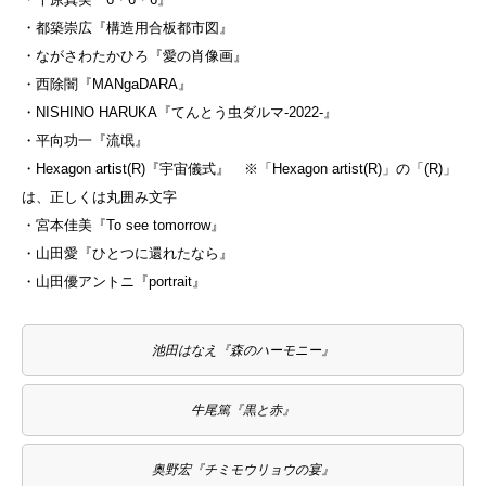
・都築崇広『構造用合板都市図』
・ながさわたかひろ『愛の肖像画』
・西除闇『MANgaDARA』
・NISHINO HARUKA『てんとう虫ダルマ-2022-』
・平向功一『流氓』
・Hexagon artist(R)『宇宙儀式』 ※「Hexagon artist(R)」の「(R)」
は、正しくは丸囲み文字
・宮本佳美『To see tomorrow』
・山田愛『ひとつに還れたなら』
・山田優アントニ『portrait』
池田はなえ『森のハーモニー』
牛尾篤『黒と赤』
奥野宏『チミモウリョウの宴』