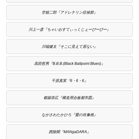
空箱二郎『アドレナリン症候群』
川上一彦『ちゃいおすてぃっくじぇーぴーぴー』
川端健太『そこに見えて居ない』
高田哲男『B.B.B.(Black Ballpoint Blues)』
千原真実『6・6・6』
都築崇広『構造用合板都市図』
ながさわたかひろ『愛の肖像画』
西除闇『MANgaDARA』