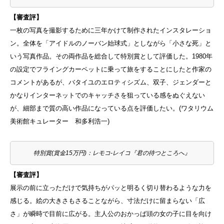
【審査評】
一枚の写真を撮影するために三年かけて制作されたインスタレーショ
ン。全体を「アイドルのノーバン始球式」としながら「小さな死」と
いう写真作品。その両作品を総合して特別賞として評価した。1980年
の設定でフライングカーペットに乗って旅をすることにしたと作家の
コメントがあるが、バタイユのエロティシズム、双子、ジェンダーと
かなりインターネットでのキャッチさを狙っている感をぬぐえない
が、細部まで質の高い作品になっている点を評価したい。(ワタリウム
美術館キュレーター 和多利浩一)
特別賞(賞金15万円)：レモコ-レイコ『君の待つところへ』
【審査評】
展示の前に立っただけで気持ちがパッと明るく切り替わるような力を
感じる。絵の大きさもさることながら、寸法だけに留まらない「広
さ」が瞬時で目前に広がる。主人公のおかっぱ頭の女の子に目を向け