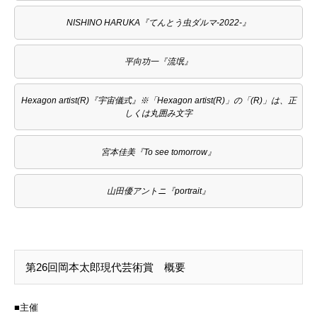
NISHINO HARUKA『てんとう虫ダルマ-2022-』
平向功一『流氓』
Hexagon artist(R)『宇宙儀式』※「Hexagon artist(R)」の「(R)」は、正
しくは丸囲み文字
宮本佳美『To see tomorrow』
山田優アントニ『portrait』
第26回岡本太郎現代芸術賞 概要
■主催