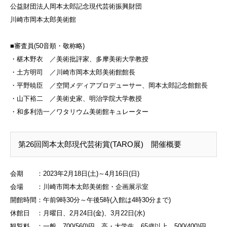
公益財団法人岡本太郎記念現代芸術振興財団
川崎市岡本太郎美術館
■審査員(50音順・敬称略)
・椹木野衣 ／美術批評家、多摩美術大学教授
・土方明司 ／川崎市岡本太郎美術館館長
・平野暁臣 ／空間メディアプロデューサー、岡本太郎記念館館長
・山下裕二 ／美術史家、明治学院大学教授
・和多利浩一／ワタリウム美術館キュレーター
第26回岡本太郎現代芸術賞(TARO展) 開催概要
会期 ：2023年2月18日(土)～4月16日(日)
会場 ：川崎市岡本太郎美術館・企画展示室
開館時間：午前9時30分～午後5時(入館は4時30分まで)
休館日 ：月曜日、2月24日(金)、3月22日(水)
観覧料 ：一般 700(560)円、高・大学生、65歳以上 500(400)円