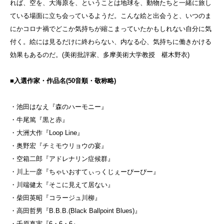
れば、空を、大海原を、ということは地球を、動物たちと一緒に旅し
ている場面に立ち会っているようだ。こんな絵と出会うと、いつのま
にかコロナ禍でどこか気持ちが縮こまっていたかもしれない自分に気
付く。絵には見るだけに終わらない、内なる心、気持ちに働きかける
効果もあるのだ。(美術批評家、多摩美術大学教授 椹木野衣)
■入選作家・作品名(50音順・敬称略)
・池田はなえ『森のハーモニー』
・牛尾篤『黒と赤』
・大洲大作『Loop Line』
・奥野宏『チミモウリョウの宴』
・空箱二郎『アドレナリン症候群』
・川上一彦『ちゃいおすてぃっくじぇーぴーぴー』
・川端健太『そこに見えて居ない』
・柴田英昭『コラージュ川柳』
・高田哲男『B.B.B.(Black Ballpoint Blues)』
・千原真実『6・6・6』