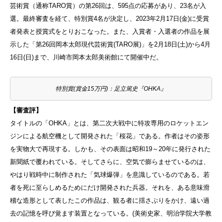
芸術賞（通称TARO賞）の第26回は、595点の応募があり、23名が入
選。最終審査を経て、特別賞4名が決定し、2023年2月17日(金)に受賞
者発表と授賞式をとりおこなった。また、入賞者・入選者の作品を展
示した「第26回岡本太郎現代芸術賞(TARO展)」を2月18日(土)から4月
16日(日)まで、川崎市岡本太郎美術館にて開催中だ。
特別賞(賞金15万円)：足立篤史『OHKA』
【審査評】
タイトルの「OHKA」とは、第二次大戦中に特攻専用のロケットエン
ジンによる航空機として開発された「桜花」である。作者はその姿形
を実物大で再現する。しかも、その表面は昭和19～20年に発行された
新聞紙で覆われている。そしてさらに、空気で膨らませているのは、
やはり戦時中に制作された「気球爆弾」を意識しているのである。若
者を死に至らしめるためにだけ開発された兵器。それを、ある意味滑
稽な造形として表したこの作品は、観る者に揺さぶりをかけ、遠い過
去の記憶を呼び覚ます装置となっている。(美術史家、明治学院大学教