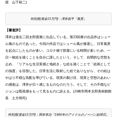
授 山下裕二)
特別賞(賞金15万円)：澤井昌平『風景』
【審査評】
澤井は過去二回太郎賞展に出品している。第23回展の出品作はシュー
ル風のものであった。今回の作品ではシュール風が後退し、日常風景
を起点にしたものが多い。コロナ禍で部屋にいる時間が多いため、一
日一枚絵を描くことを自分に課したという。そして、自閉的な空想を
止め、「リアルな生活実感と地続き」な絵を描くことで「絵画として
の強度」を目指した。日常生活に取材した絵でありながら、その絵は
やはり不穏な気配を帯びている。現実の裂け目、現実と空想のあわい
の感覚は、澤井が日々感じるものなのだろう。そして、その不穏なビ
ジョンは既視感をもって見るものに訴える。(川崎市岡本太郎美術館館
長 土方明司)
特別賞(賞金15万円)：関本幸治『1980年のアイドルのノーバン始球式』