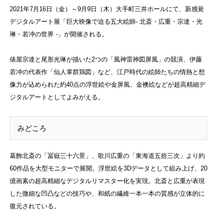
2021年7月16日（金）～9月9日（木）大手町三井ホールにて、新感覚
デジタルアート展「巨大映像で迫る五大絵師- 北斎・広重・宗達・光
琳・若冲の世界 -」が開催される。
俵屋宗達と尾形光琳が描いた2つの「風神雷神図屏風」の競演、伊藤
若冲の代表作「仙人掌群鶏図」など、江戸時代の絵師たちの情熱と想
像力が込められた約40点の浮世絵や金屏風、金襖絵などが超高精細デ
ジタルアートとしてよみがえる。
みどころ
葛飾北斎の「冨嶽三十六景」、歌川広重の「東海道五拾三次」より約
60作品を大型モニターで展開。浮世絵を3Dデータとして組み上げ、20
億画素の超高精細なデジタルリマスター化を実現。北斎と広重が表現
した微細な凹凸などの技巧や、和紙の繊維一本一本の質感が立体的に
復元されている。