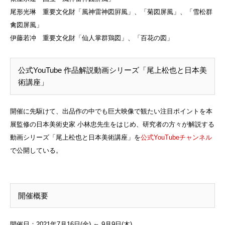
尾形光琳 重要文化財「風神雷神図屛風」、「菊図屏風」、「雪松群
禽図屏風」
伊藤若冲 重要文化財「仙人掌群鶏図」、「百花の図」
公式YouTube 作品解説動画シリーズ「尾上松也と日本美
術講座」
開催に先駆けて、出品作の中でも巨大映像で観たい注目ポイントを本
展監修の日本美術史家 小林忠先生をはじめ、研究者の方々が解説する
動画シリーズ「尾上松也と日本美術講座」を
公式YouTubeチャンネル
で公開している。
開催概要
開催日：2021年7月16日(金) ～ 9月9日(木)